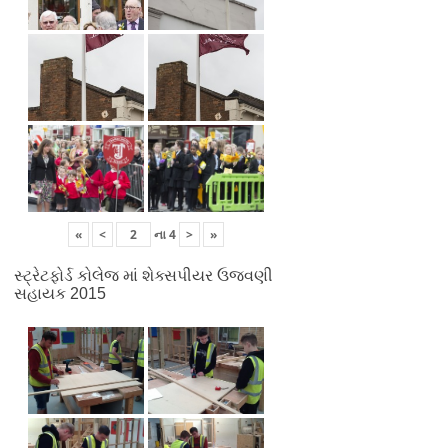
«
<
ના
4
>
»
સ્ટ્રેટફોર્ડ કોલેજ માં શેક્સપીયર ઉજવણી
સહાયક 2015