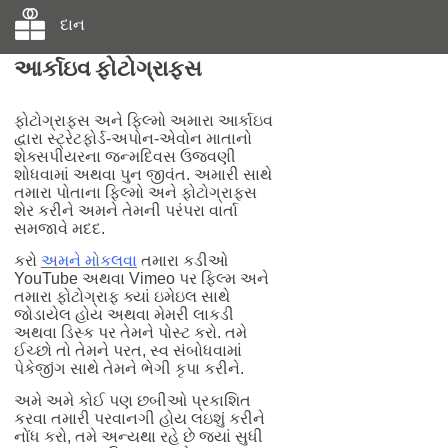
દાન
આર્કાઇવ ફોટોગ્રાફ્સ
ફોટોગ્રાફ્સ અને ફિલ્મો અમારા આર્કાઇવ
દ્વારા સ્ટ્રેટફોર્ડ-અપોન-એવોન માતાનો
શેક્સપીયરના જન્મદિવસ ઉજવણી
શોધવામાં અથવા પુન જીવંત. અમારી સાથે
તમારા પોતાના ફિલ્મો અને ફોટોગ્રાફ્સ
શેર કરીને અમને તેમની પરંપરા વાર્તા
સમજાવે મદદ.
કરો
અમને મોકલવા
તમારા કડીઓ
YouTube અથવા Vimeo પર ફિલ્મ અને
તમારા ફોટોગ્રાફ ક્યાં ઇમેઇલ સાથે
જોડાયેલ હોય અથવા મેમરી લાકડી
અથવા ડિસ્ક પર તેમને પોસ્ટ કરો. તમે
ઈચ્છો તો તેમને પરત, સ્વ સંબોધવામાં
પેકેજીંગ સાથે તેમને ભેગી કૃપા કરીને.
અમે અમે કોઈ પણ છબીઓ પ્રકાશિત
કરવા તમારી પરવાનગી હોય લઇશું કરીને
નોંધ કરો, તમે અન્યથા રહે છે જ્યાં સુધી