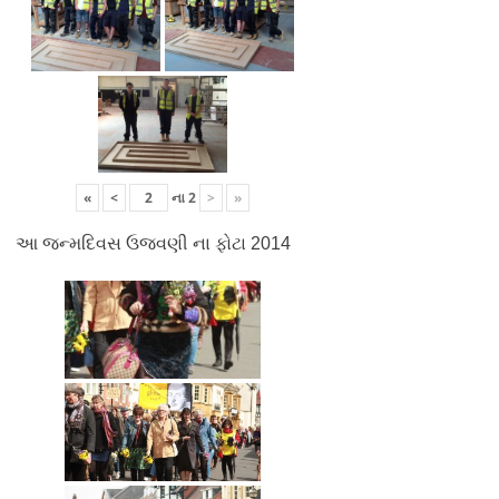
«
<
ના
2
>
»
આ જન્મદિવસ ઉજવણી ના ફોટા 2014