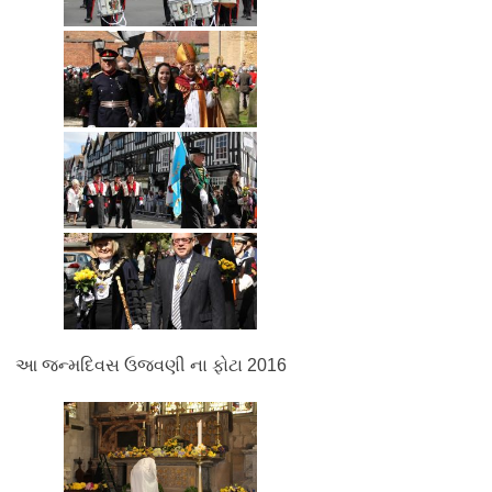
આ જન્મદિવસ ઉજવણી ના ફોટા 2016