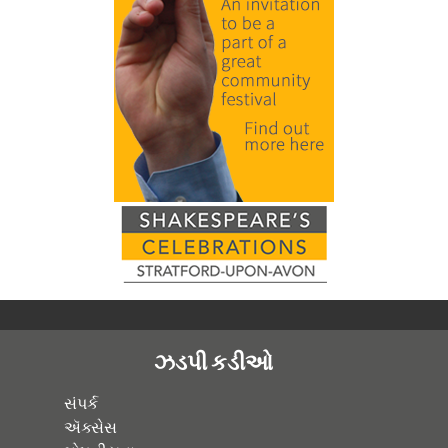
ઝડપી કડીઓ
સંપર્ક
ઍક્સેસ