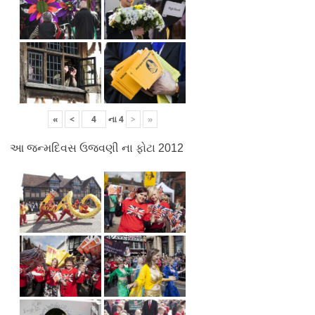
«
<
ના
4
>
»
આ જન્મદિવસ ઉજવણી ના ફોટા 2012