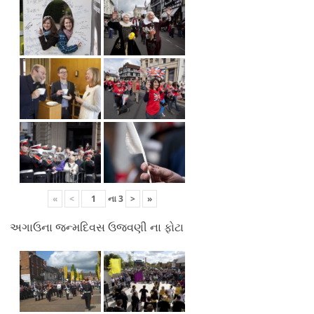
«
<
ના
3
>
»
અગાઉના જન્મદિવસ ઉજવણી ના ફોટા