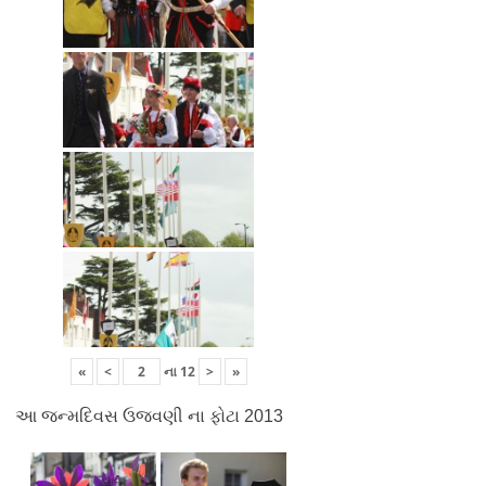
«
<
ના
12
>
»
આ જન્મદિવસ ઉજવણી ના ફોટા 2013