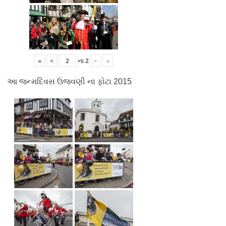
«
<
ના
2
>
»
આ જન્મદિવસ ઉજવણી ના ફોટા 2015