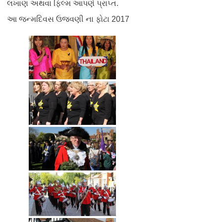
લખાણ અથવા ફિલ્મ આપણે પ્રાપ્ત.
આ જન્મદિવસ ઉજવણી ના ફોટા 2017