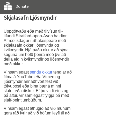
Donate
Skjalasafn Ljósmyndir
Uppgötvaðu eða með tilvísun til-
lifandi Stratford-upon-Avon haldinn
Afmælisdagur í Shakespeare með
skjalasafn okkar ljósmynda og
kvikmyndir. Hjálpaðu okkur að sýna
söguna um hefð þeirra með því að
deila eigin kvikmyndir og ljósmyndir
með okkur.
Vinsamlegast
sendu okkur
tenglar að
filma á YouTube eða Vimeo og
ljósmyndir annaðhvort fest við
tölvupósti eða birta þær á minni
stafur eða diskur. Ef þú vildi eins og
þá aftur, vinsamlegast fylgja þá með
sjálf-beint umbúðum.
Vinsamlegast athugið að við munum
gera ráð fyrir að við höfum leyfi til að