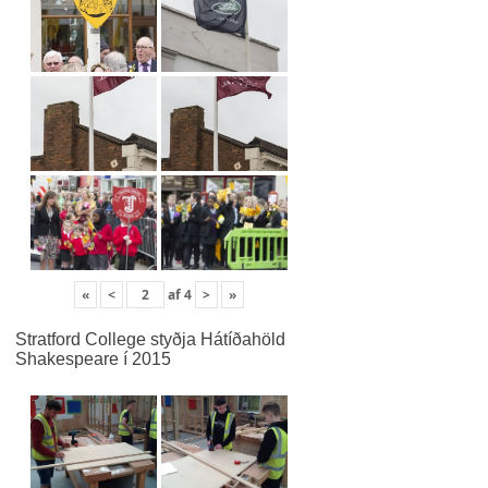
«
<
af
4
>
»
Stratford College styðja Hátíðahöld
Shakespeare í 2015