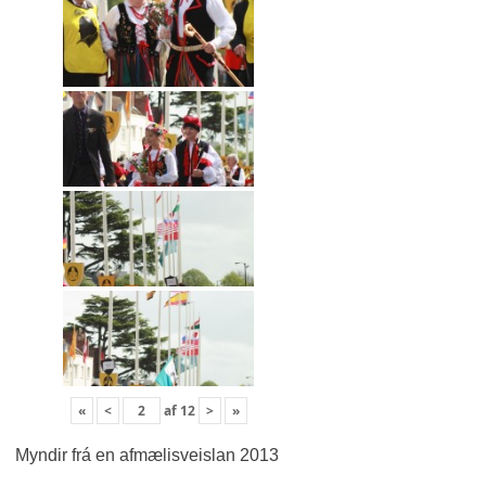
«
<
af
12
>
»
Myndir frá en afmælisveislan 2013