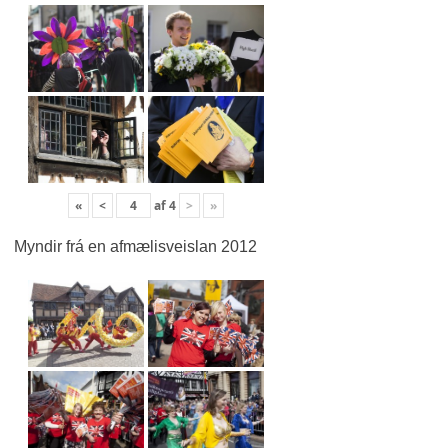
«
<
af
4
>
»
Myndir frá en afmælisveislan 2012