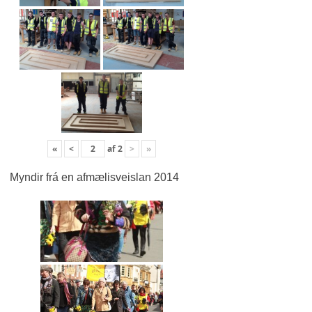
«
<
af
2
>
»
Myndir frá en afmælisveislan 2014