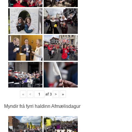
«
<
af
3
>
»
Myndir frá fyrri haldinn Afmælisdagur