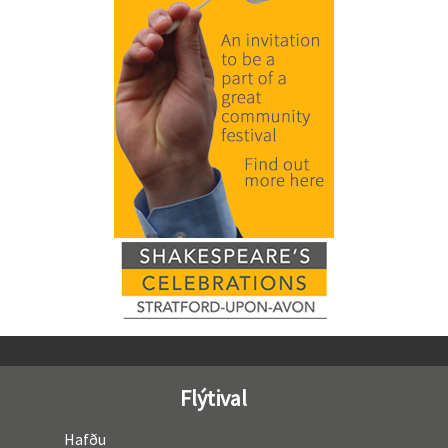
Flýtival
Hafðu