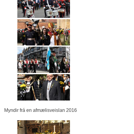
Myndir frá en afmælisveislan 2016