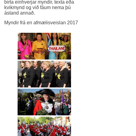
birta einhverjar myndir, texta eða
kvikmynd og við fáum nema þú
ástand annað.
Myndir frá en afmælisveislan 2017