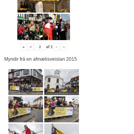
«
<
af
2
>
»
Myndir frá en afmælisveislan 2015