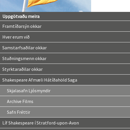
Uppgötvaðu meira
Framtíðarsýn okkar
Hver erum við
Samstarfsaðilar okkar
Stuðningsmenn okkar
Styrktaraðilar okkar
Shakespeare Afmæli Hátíðahöld Saga
Skjalasafn Ljósmyndir
Archive Films
Safn Fréttir
Líf Shakespeare í Stratford-upon-Avon