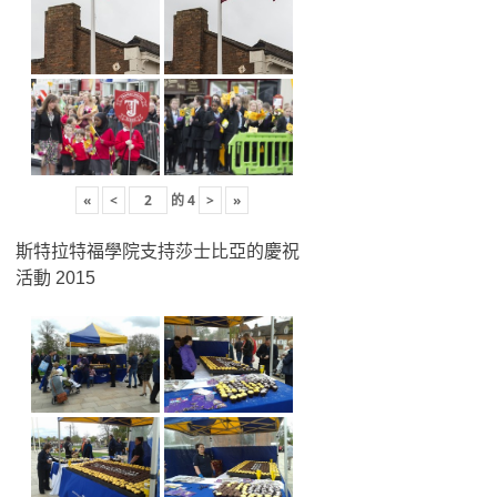
«
<
的
4
>
»
斯特拉特福學院支持莎士比亞的慶祝
活動 2015