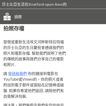
莎士比亞生活在Stratford-upon-Avon的
捐贈
拍照存檔
發現或重新生活埃文河畔斯特拉特福
的莎士比亞的生日慶祝會通過我們的
照片和電影存檔. 幫助我們說明了他們
的傳統的故事與​​我們分享自己的電影
和照片.
請
發送給我們
你的鏈接到電影在
YouTube或Vimeo的，你的照片或者
附加到電子郵件或張貼在記憶棒或磁
盤. 如果你希望他們返回, 請陪他們有
自我解決包裝.
請注意，我們將假定我們有您的許可