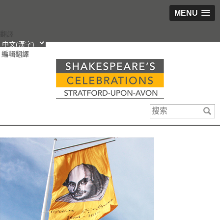
MENU
跳
翻譯
轉
編輯翻譯
到
內
容