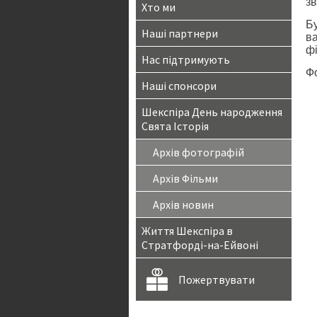
з
Хто ми
Бу
Наші партнери
ва
ф
Нас підтримують
Ф
Наші спонсори
Шекспіра День народження
Свята Історія
Архів фотографій
Архів Фільми
Архів новин
Життя Шекспіра в
Стратфорді-на-Ейвоні
Пожертвувати