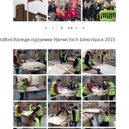
«
<
з
4
>
»
ratford Коледж підтримки Урочистості Шекспіра в 2015