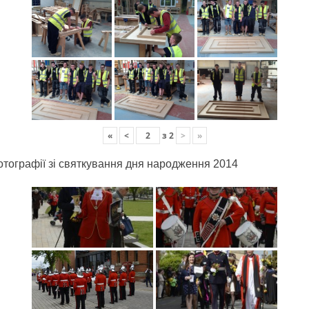
«
<
з
2
>
»
отографії зі святкування дня народження 2014