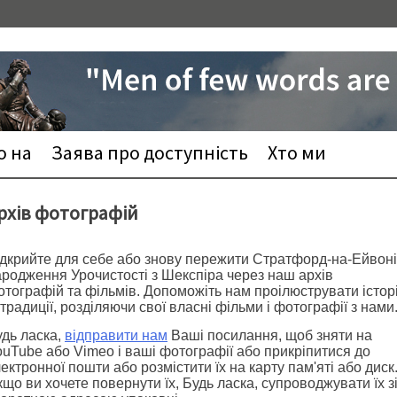
 на
Заява про доступність
Хто ми
рхів фотографій
ідкрийте для себе або знову пережити Стратфорд-на-Ейвоні
ародження Урочистості з Шекспіра через наш архів
тографій та фільмів. Допоможіть нам проілюструвати істор
 традиції, розділяючи свої власні фільми і фотографії з нами
удь ласка,
відправити нам
Ваші посилання, щоб зняти на
uTube або Vimeo і ваші фотографії або прикріпитися до
ектронної пошти або розмістити їх на карту пам'яті або диск
що ви хочете повернути їх, Будь ласка, супроводжувати їх з