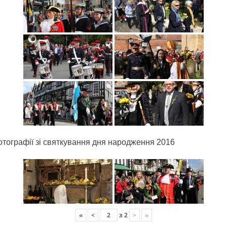
отографії зі святкування дня народження 2016
«
<
з
2
>
»