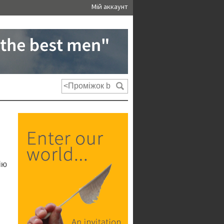
Мій аккаунт
ію
.
.
і