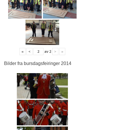
«
<
av
2
>
»
Bilder fra bursdagsfeiringer 2014