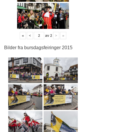
«
<
av
2
>
»
Bilder fra bursdagsfeiringer 2015