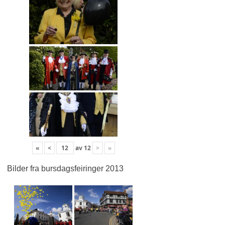
«
<
av
12
>
»
Bilder fra bursdagsfeiringer 2013