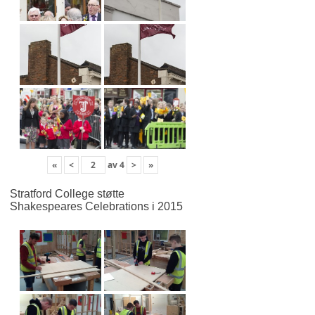
«
<
av
4
>
»
Stratford College støtte
Shakespeares Celebrations i 2015