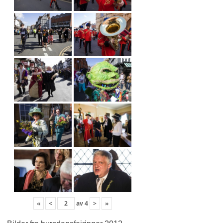
«
<
av
4
>
»