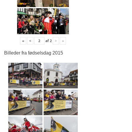
«
<
af
2
>
»
Billeder fra fødselsdag 2015