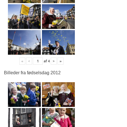
«
<
af
4
>
»
Billeder fra fødselsdag 2012