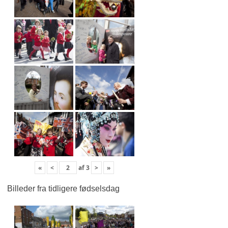
«
<
af
3
>
»
Billeder fra tidligere fødselsdag