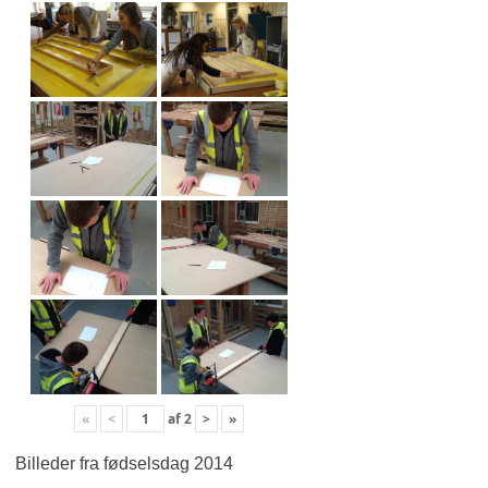
«
<
af
2
>
»
Billeder fra fødselsdag 2014