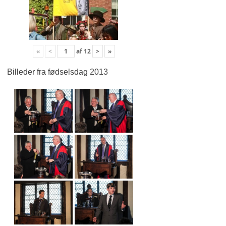
«
<
af
12
>
»
Billeder fra fødselsdag 2013