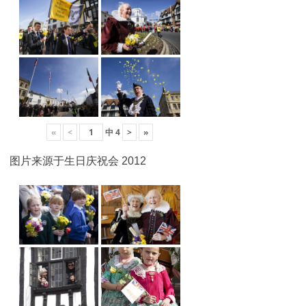
«
<
中
4
>
»
图片来源于生日庆祝会 2012