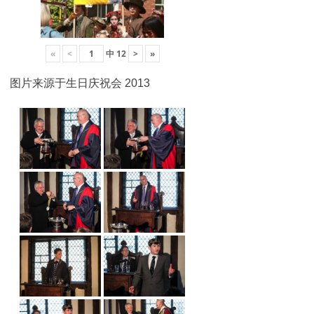
«
<
中
12
>
»
图片来源于生日庆祝会 2013