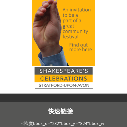
快速链接
<跨度bbox_x =“232”bbox_y =“824”bbox_w