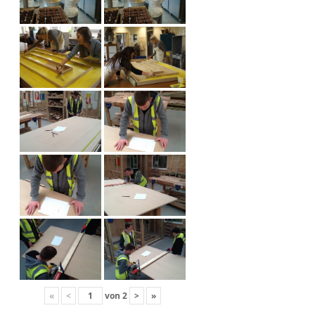
«
<
von
2
>
»