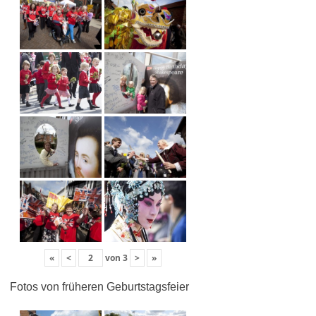
«
<
von
3
>
»
Fotos von früheren Geburtstagsfeier