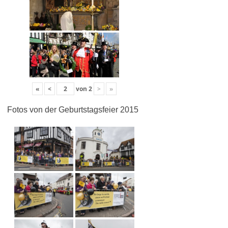
«
<
von
2
>
»
Fotos von der Geburtstagsfeier 2015