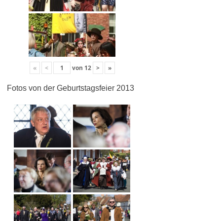
«
<
von
12
>
»
Fotos von der Geburtstagsfeier 2013