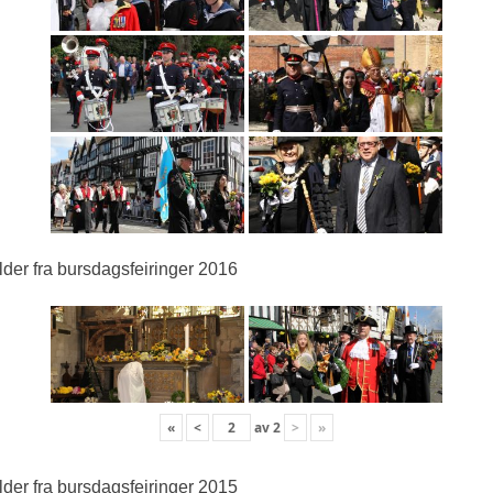
lder fra bursdagsfeiringer 2016
«
<
av
2
>
»
lder fra bursdagsfeiringer 2015