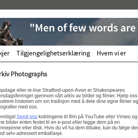
kjer
Tilgjengelighetserklæring
Hvem vi er
rkiv Photographs
pdage eller re-live Stratford-upon-Avon er Shakespeares
rsdagsfeiringer gjennom vårt arkiv av bilder og filmer. Hjelp oss
lustrere historien om sin tradisjon med å dele dine egne filmer o
tografier med oss.
nnligst
Send oss
koblingene til film på YouTube eller Vimeo og
ne bilder enten festet til en e-post eller legge dem på en
nnepinne eller disk. Hvis du vil ha dem tilbake, kan du følge d
d selv-adressert emballasje.