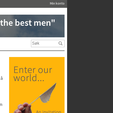
Min konto
 å
g
em