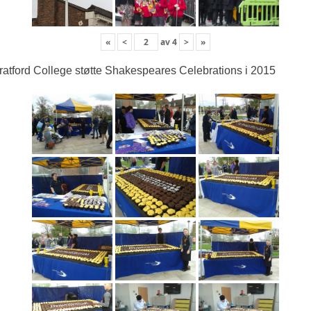
«
<
av
4
>
»
ratford College støtte Shakespeares Celebrations i 2015