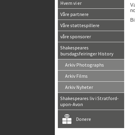
Hvem vi er
Væ
no
Våre partnere
Bi
Våre støttespillere
våre sponsorer
Shakespeares
bursdagsfeiringer History
Arkiv Photographs
Arkiv Films
Arkiv Nyheter
Shakespeares liv i Stratford-
upon-Avon
Donere