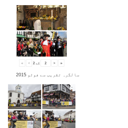
«
<
کے
2
>
»
سالگرہ تقریب سے فوٹو 2015