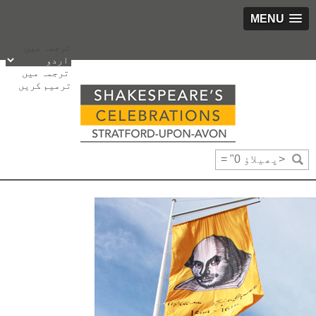
MENU
پھیلاؤ
ترجمہ میں
bbox_
ترجمہ میں
"0
ترمیم کریں
bbox_
"0
bbox_
"1425
bbox_
"900
fsiz
"16
fweigh
"3"
رخ
"65"