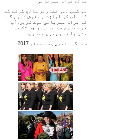
ساتھ براہ مہربانی.
ہم کسی بھی تصاویر شائع کرنے کے
لئے آپ کی اجازت ہے فرض کریں گے
کہ براہ مہربانی نوٹ کریں, آپ
کو دوسری صورت بیان جب تک کہ
متن یا فلم ہمیں موصول.
سالگرہ تقریب سے فوٹو 2017