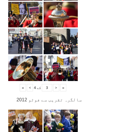
«
<
کے
4
>
»
سالگرہ تقریب سے فوٹو 2012