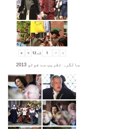
«
<
کے
12
>
»
سالگرہ تقریب سے فوٹو 2013