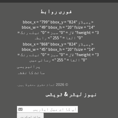
فوری روابط
<پھیلاؤ bbox_x = "799" bbox_y = "824"
bbox_w = "49" bbox_h = "20" fsize = "14"
fweight = "3" لال = "0" سبز = "0" نیلے رنگ =
"0" الفا = " 255 "> رابطہ
<پھیلاؤ bbox_x = "868" bbox_y = "824"
bbox_w = "45" bbox_h = "20" fsize = "14"
fweight = "3" لال = "0" سبز = "0" نیلے رنگ =
"0" الفا = " 255 "> رسائی میں
پرائیویسی
سائٹ کا نقشہ
© 2026 تمام حقوق محفوظ ہیں.
نیوز لیٹر & ٹویٹس