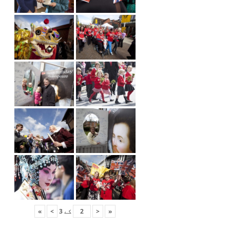
«
<
کے
3
>
»