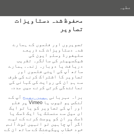
عطیہ
محفوظ شدہ دستاویزات
تصاویر
تصویروں اور فلموں کے ہمارے
شدہ دستاویزات کے ذریعے
سٹیفورڈ وسلم ایون کی
شیکسپیئر کی سالگرہ تقریب
دریافت یا دوبارہ زندہ. ہمارے
ساتھ آپ کی اپنی فلموں اور
تصاویر کا اشتراک کرنے کی طرف
سے ہم ان کی روایت کی کہانی کی
نمائندگی کرتی کرنے میں مدد.
براہ مہربانی
ہمیں بھیج
آپ کے
لنکس یو ٹیوب یا Vimeo پر فلم
اور آپ کی تصاویر کو یا تو ایک
ای میل سے منسلک یا ایک ڈسک یا
ڈسک پر ان کو پوسٹ کرنے کے لیے.
اگر آپ چاہیں تو انہیں لوٹ آئے,
خود خطاب پیکیجنگ کے ساتھ ان کے