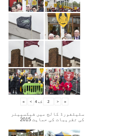
«
<
کے
4
>
»
سٹیٹفورڈ کالج میں شیکسپیئر
کی تقریبات کی حمایت 2015