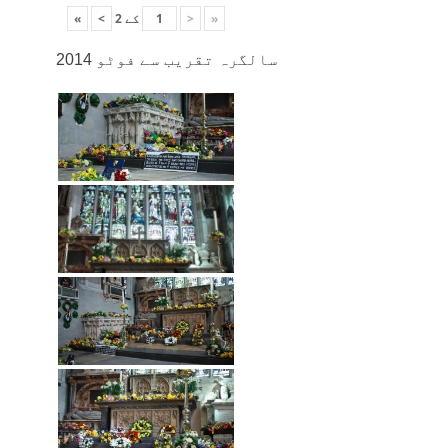
«
<
کے
2
>
»
سالگرہ تقریب سے فوٹو 2014