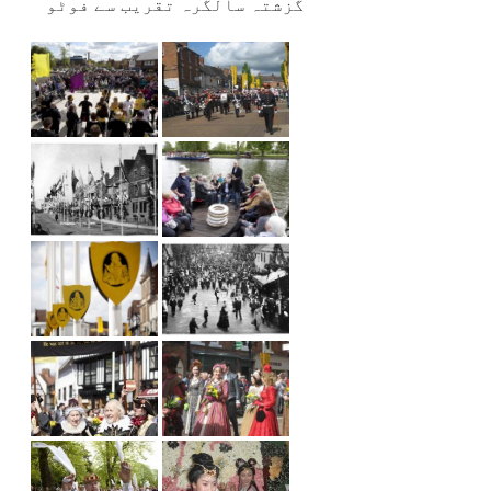
گزشتہ سالگرہ تقریب سے فوٹو