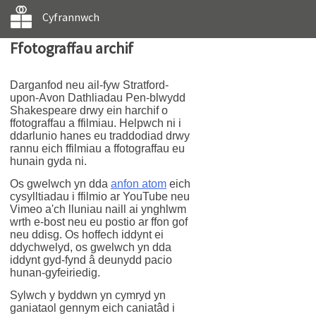
Cyfrannwch
Ffotograffau archif
Darganfod neu ail-fyw Stratford-
upon-Avon Dathliadau Pen-blwydd
Shakespeare drwy ein harchif o
ffotograffau a ffilmiau. Helpwch ni i
ddarlunio hanes eu traddodiad drwy
rannu eich ffilmiau a ffotograffau eu
hunain gyda ni.
Os gwelwch yn dda
anfon atom
eich
cysylltiadau i ffilmio ar YouTube neu
Vimeo a'ch lluniau naill ai ynghlwm
wrth e-bost neu eu postio ar ffon gof
neu ddisg. Os hoffech iddynt ei
ddychwelyd, os gwelwch yn dda
iddynt gyd-fynd â deunydd pacio
hunan-gyfeiriedig.
Sylwch y byddwn yn cymryd yn
ganiataol gennym eich caniatâd i