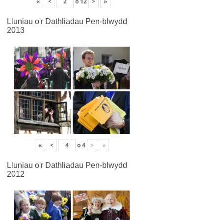
«
<
o
12
>
»
Lluniau o'r Dathliadau Pen-blwydd
2013
«
<
o
4
>
»
Lluniau o'r Dathliadau Pen-blwydd
2012