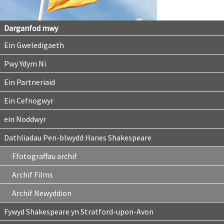
Darganfod mwy
Ein Gweledigaeth
Pwy Ydym Ni
Ein Partneriaid
Ein Cefnogwyr
ein Noddwyr
Dathliadau Pen-blwydd Hanes Shakespeare
Ffotograffau archif
Archif Films
Archif Newyddion
Fywyd Shakespeare yn Stratford-upon-Avon