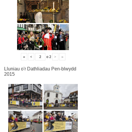
«
<
o
2
>
»
Lluniau o'r Dathliadau Pen-blwydd
2015