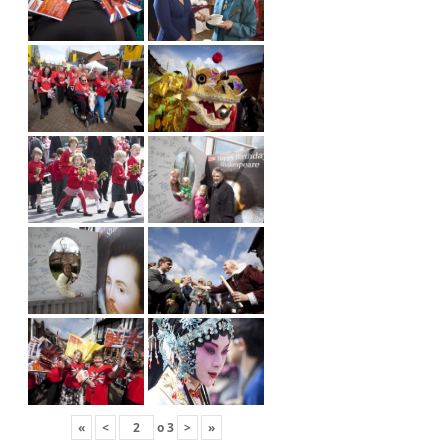
«
<
o
3
>
»