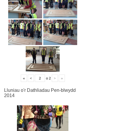
«
<
o
2
>
»
Lluniau o'r Dathliadau Pen-blwydd
2014