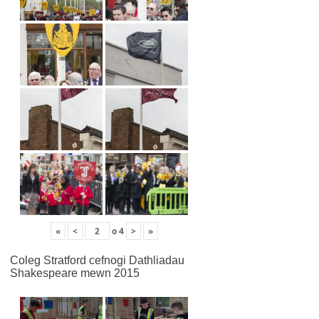
«
<
o
4
>
»
Coleg Stratford cefnogi Dathliadau
Shakespeare mewn 2015