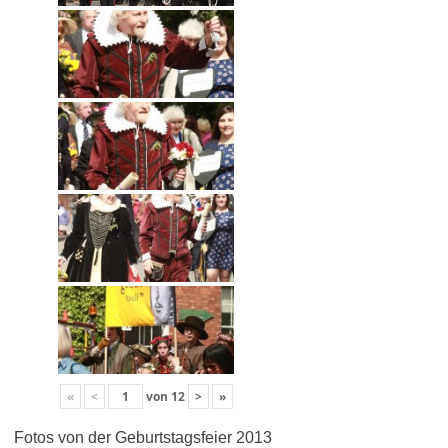
«
<
von
12
>
»
Fotos von der Geburtstagsfeier 2013