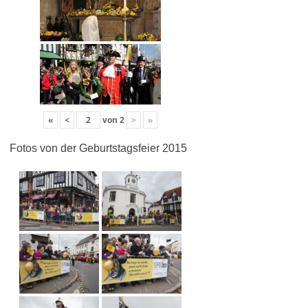
«
<
von
2
>
»
Fotos von der Geburtstagsfeier 2015