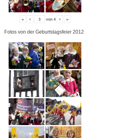
«
<
von
4
>
»
Fotos von der Geburtstagsfeier 2012