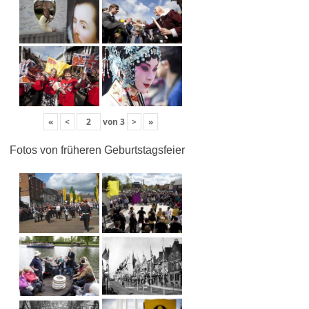
«
<
von
3
>
»
Fotos von früheren Geburtstagsfeier