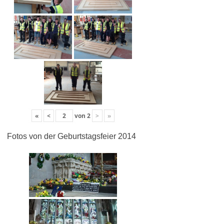
«
<
von
2
>
»
Fotos von der Geburtstagsfeier 2014