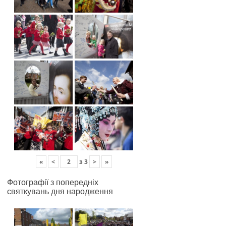
«
<
з
3
>
»
Фотографії з попередніх
святкувань дня народження