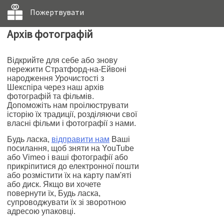
Пожертвувати
Архів фотографій
Відкрийте для себе або знову
пережити Стратфорд-на-Ейвоні
народження Урочистості з
Шекспіра через наш архів
фотографій та фільмів.
Допоможіть нам проілюструвати
історію їх традиції, розділяючи свої
власні фільми і фотографії з нами.
Будь ласка,
відправити нам
Ваші
посилання, щоб зняти на YouTube
або Vimeo і ваші фотографії або
прикріпитися до електронної пошти
або розмістити їх на карту пам'яті
або диск. Якщо ви хочете
повернути їх, Будь ласка,
супроводжувати їх зі зворотною
адресою упаковці.