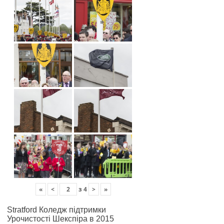
«
<
з
4
>
»
Stratford Коледж підтримки
Урочистості Шекспіра в 2015