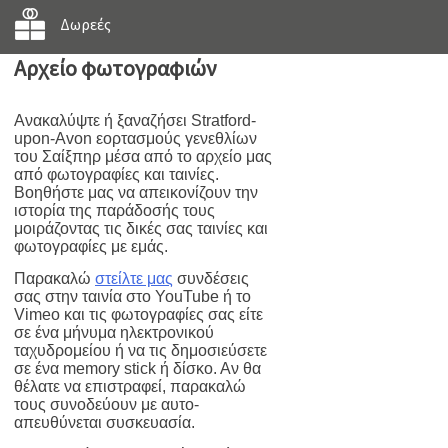
Δωρεές
Αρχείο φωτογραφιών
Ανακαλύψτε ή ξαναζήσει Stratford-
upon-Avon εορτασμούς γενεθλίων
του Σαίξπηρ μέσα από το αρχείο μας
από φωτογραφίες και ταινίες.
Βοηθήστε μας να απεικονίζουν την
ιστορία της παράδοσής τους
μοιράζοντας τις δικές σας ταινίες και
φωτογραφίες με εμάς.
Παρακαλώ
στείλτε μας
συνδέσεις
σας στην ταινία στο YouTube ή το
Vimeo και τις φωτογραφίες σας είτε
σε ένα μήνυμα ηλεκτρονικού
ταχυδρομείου ή να τις δημοσιεύσετε
σε ένα memory stick ή δίσκο. Αν θα
θέλατε να επιστραφεί, παρακαλώ
τους συνοδεύουν με αυτο-
απευθύνεται συσκευασία.