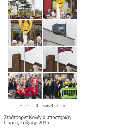
«
<
από
4
>
»
Στράτφορντ Κολέγιο υποστήριξη
Γιορτές Σαίξπηρ 2015