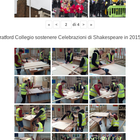
«
<
di
4
>
»
ratford Collegio sostenere Celebrazioni di Shakespeare in 201