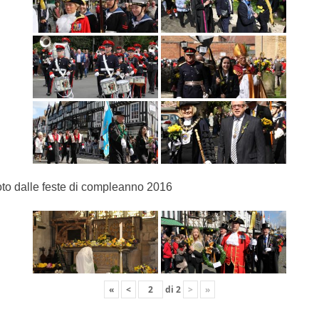
to dalle feste di compleanno 2016
«
<
di
2
>
»