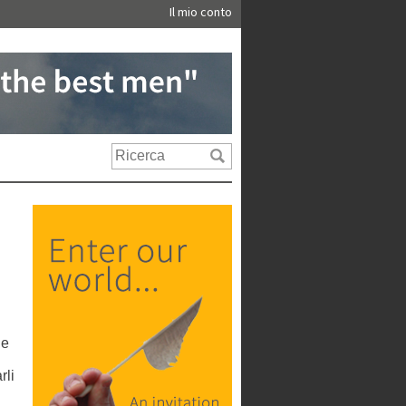
Il mio conto
ue
rli