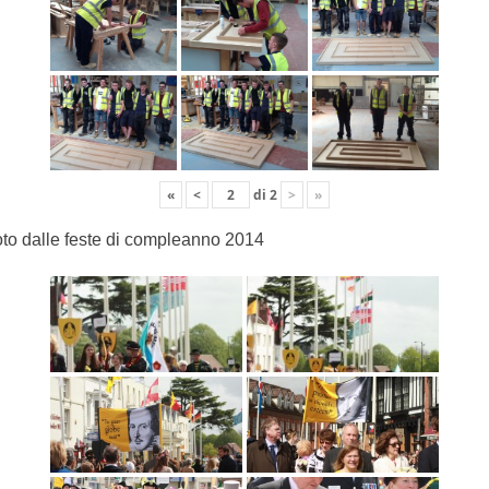
«
<
di
2
>
»
to dalle feste di compleanno 2014