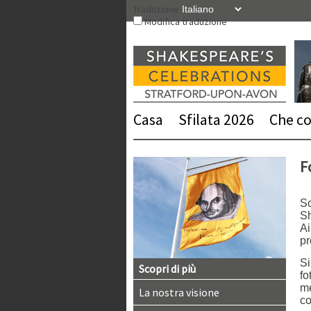
Vai
Traduzione
al
Modifica traduzione
contenuto
Casa
Sfilata 2026
Che cos
F
Sc
Sh
Ai
pr
Si
Scopri di più
fo
me
La nostra visione
co