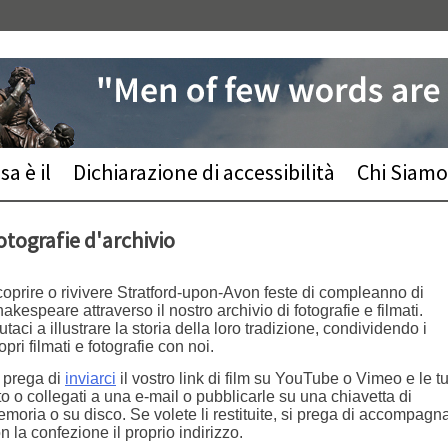
a è il
Dichiarazione di accessibilità
Chi Siamo
otografie d'archivio
oprire o rivivere Stratford-upon-Avon feste di compleanno di
akespeare attraverso il nostro archivio di fotografie e filmati.
utaci a illustrare la storia della loro tradizione, condividendo i
opri filmati e fotografie con noi.
 prega di
inviarci
il vostro link di film su YouTube o Vimeo e le t
to o collegati a una e-mail o pubblicarle su una chiavetta di
moria o su disco. Se volete li restituite, si prega di accompagna
n la confezione il proprio indirizzo.