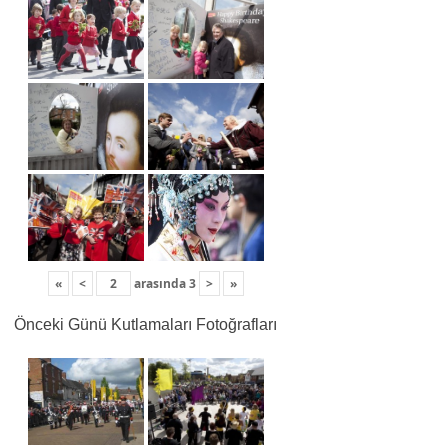
«
<
arasında
3
>
»
Önceki Günü Kutlamaları Fotoğrafları