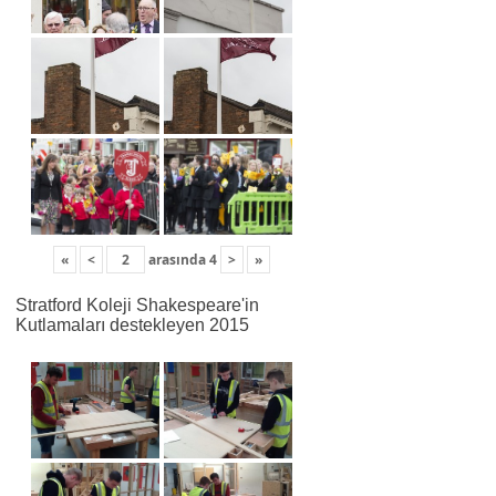
«
<
arasında
4
>
»
Stratford Koleji Shakespeare'in
Kutlamaları destekleyen 2015