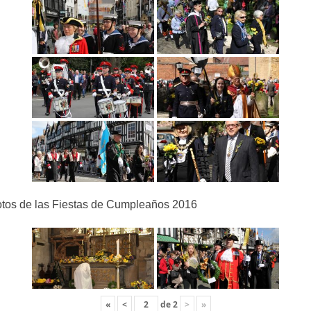
tos de las Fiestas de Cumpleaños 2016
«
<
de
2
>
»