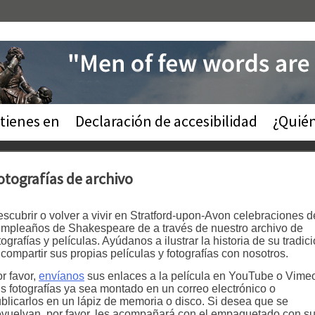
tienes en
Declaración de accesibilidad
¿Quié
otografías de archivo
scubrir o volver a vivir en Stratford-upon-Avon celebraciones d
mpleaños de Shakespeare de a través de nuestro archivo de
tografías y películas. Ayúdanos a ilustrar la historia de su tradic
 compartir sus propias películas y fotografías con nosotros.
r favor,
envíanos
sus enlaces a la película en YouTube o Vime
s fotografías ya sea montado en un correo electrónico o
blicarlos en un lápiz de memoria o disco. Si desea que se
vuelvan, por favor, les acompañará con el empaquetado con s