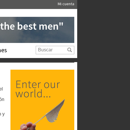
Mi cuenta
nes
el
ión
o y
u