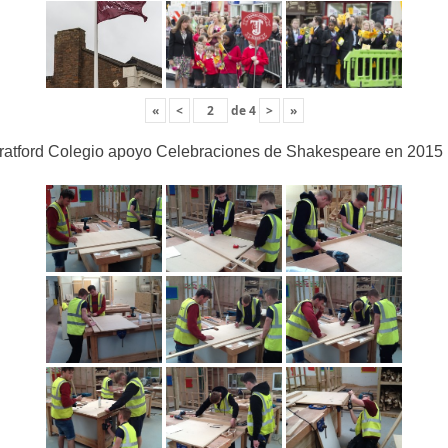
«
<
de
4
>
»
ratford Colegio apoyo Celebraciones de Shakespeare en 2015