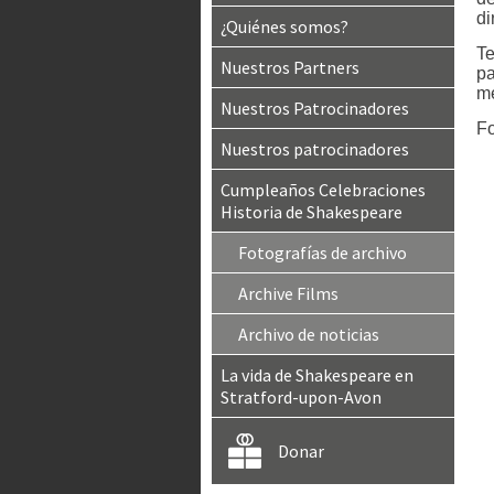
di
¿Quiénes somos?
Te
Nuestros Partners
pa
me
Nuestros Patrocinadores
Fo
Nuestros patrocinadores
Cumpleaños Celebraciones
Historia de Shakespeare
Fotografías de archivo
Archive Films
Archivo de noticias
La vida de Shakespeare en
Stratford-upon-Avon
Donar