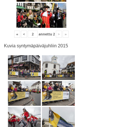
«
<
annettu
2
>
»
Kuvia syntymäpäiväjuhliin 2015