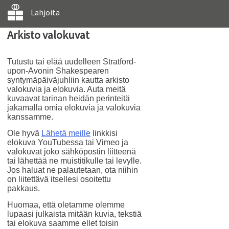
Lahjoita
Arkisto valokuvat
Tutustu tai elää uudelleen Stratford-
upon-Avonin Shakespearen
syntymäpäiväjuhliin kautta arkisto
valokuvia ja elokuvia. Auta meitä
kuvaavat tarinan heidän perinteitä
jakamalla omia elokuvia ja valokuvia
kanssamme.
Ole hyvä
Lähetä meille
linkkisi
elokuva YouTubessa tai Vimeo ja
valokuvat joko sähköpostin liitteenä
tai lähettää ne muistitikulle tai levylle.
Jos haluat ne palautetaan, ota niihin
on liitettävä itsellesi osoitettu
pakkaus.
Huomaa, että oletamme olemme
lupaasi julkaista mitään kuvia, tekstiä
tai elokuva saamme ellet toisin