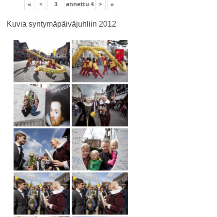
«
<
annettu
4
>
»
Kuvia syntymäpäiväjuhliin 2012