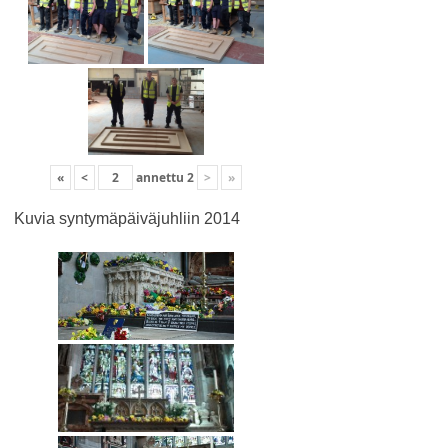
«
<
annettu
2
>
»
Kuvia syntymäpäiväjuhliin 2014