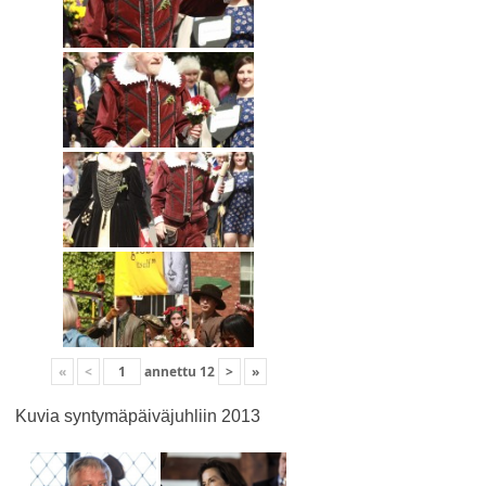
«
<
annettu
12
>
»
Kuvia syntymäpäiväjuhliin 2013