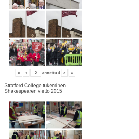
«
<
annettu
4
>
»
Stratford College tukeminen
Shakespearen vietto 2015