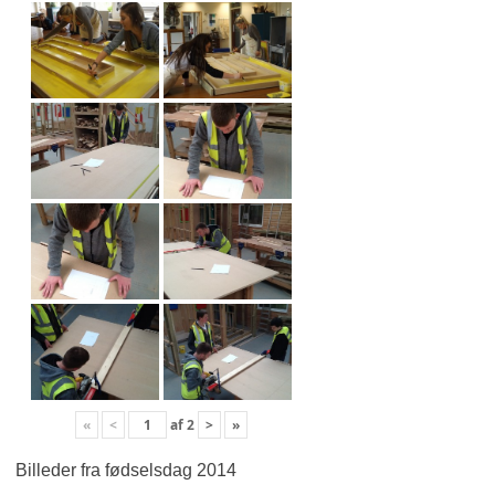
«
<
af
2
>
»
Billeder fra fødselsdag 2014