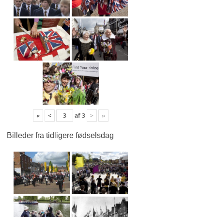
«
<
af
3
>
»
Billeder fra tidligere fødselsdag