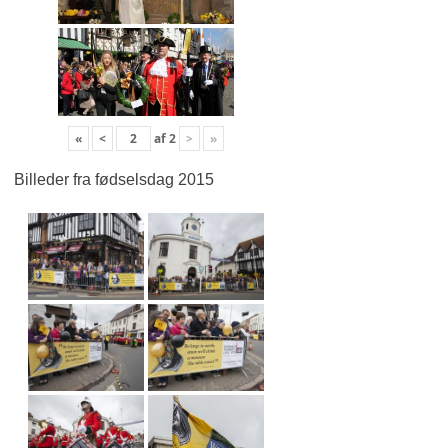
«
<
af
2
>
»
Billeder fra fødselsdag 2015