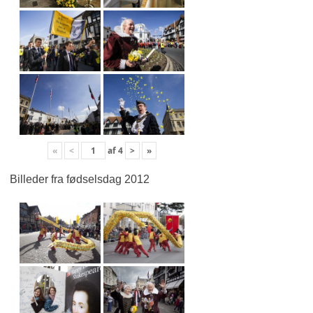
«
<
af
4
>
»
Billeder fra fødselsdag 2012