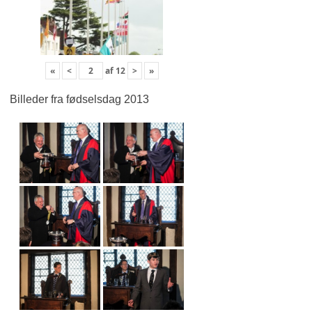
«
<
af
12
>
»
Billeder fra fødselsdag 2013