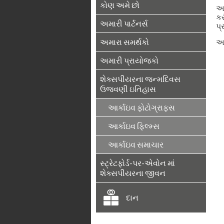
કોણ અમે છો
અમ
કર
અમારી પાર્ટનર્સ
પ્
અમારા સમર્થકો
આ
અમારી પ્રાયોજકો
શેક્સપીયરના જન્મદિવસ
ઉજવણી ઇતિહાસ
આર્કાઇવ ફોટોગ્રાફ્સ
આર્કાઇવ ફિલ્મ્સ
આર્કાઇવ સમાચાર
સ્ટ્રેટફોર્ડ-પર-એવોન માં
શેક્સપીયરના જીવન
દાન