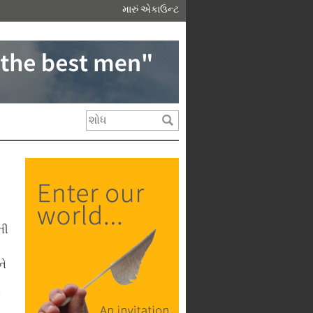
મારું એકાઉન્ટ
ની
ને
ં