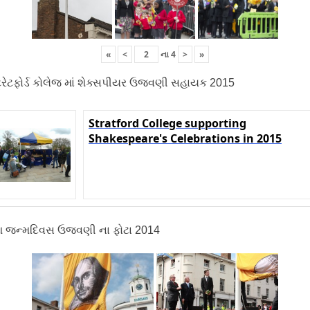
«
<
ના
4
>
»
ટ્રેટફોર્ડ કોલેજ માં શેક્સપીયર ઉજવણી સહાયક 2015
Stratford College supporting
Shakespeare's Celebrations in
2015
 જન્મદિવસ ઉજવણી ના ફોટા 2014