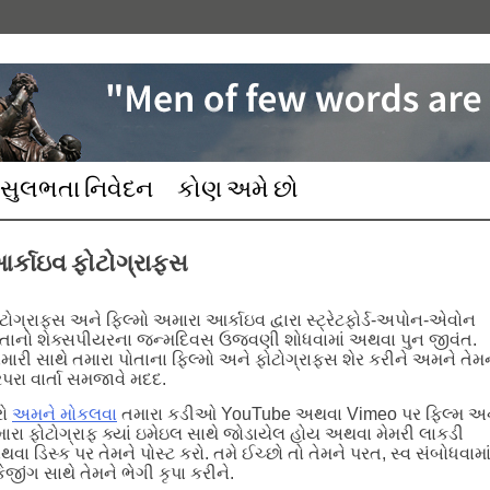
સુલભતા નિવેદન
કોણ અમે છો
ર્કાઇવ ફોટોગ્રાફ્સ
ટોગ્રાફ્સ અને ફિલ્મો અમારા આર્કાઇવ દ્વારા સ્ટ્રેટફોર્ડ-અપોન-એવોન
તાનો શેક્સપીયરના જન્મદિવસ ઉજવણી શોધવામાં અથવા પુન જીવંત.
ારી સાથે તમારા પોતાના ફિલ્મો અને ફોટોગ્રાફ્સ શેર કરીને અમને તેમ
ંપરા વાર્તા સમજાવે મદદ.
રો
અમને મોકલવા
તમારા કડીઓ YouTube અથવા Vimeo પર ફિલ્મ અ
ારા ફોટોગ્રાફ ક્યાં ઇમેઇલ સાથે જોડાયેલ હોય અથવા મેમરી લાકડી
વા ડિસ્ક પર તેમને પોસ્ટ કરો. તમે ઈચ્છો તો તેમને પરત, સ્વ સંબોધવામા
કેજીંગ સાથે તેમને ભેગી કૃપા કરીને.