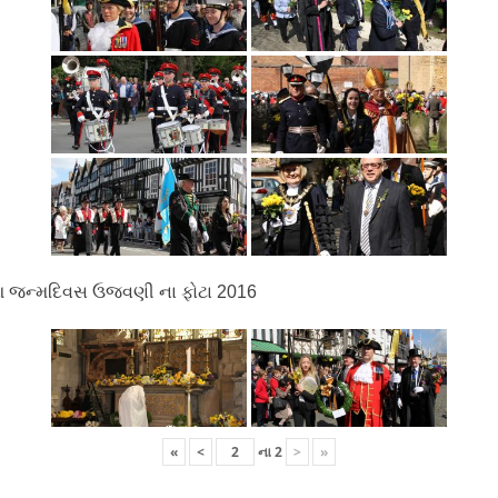
 જન્મદિવસ ઉજવણી ના ફોટા 2016
«
<
ના
2
>
»