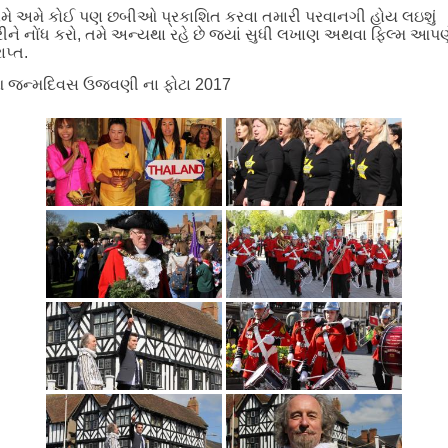
ે અમે કોઈ પણ છબીઓ પ્રકાશિત કરવા તમારી પરવાનગી હોય લઇશું
ીને નોંધ કરો, તમે અન્યથા રહે છે જ્યાં સુધી લખાણ અથવા ફિલ્મ આપણ
રાપ્ત.
 જન્મદિવસ ઉજવણી ના ફોટા 2017