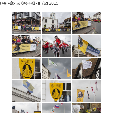
 જન્મદિવસ ઉજવણી ના ફોટા 2015