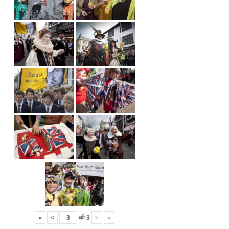
«
<
की
3
>
»