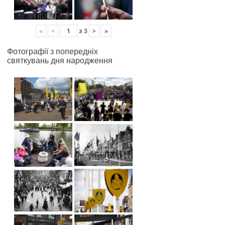
«
<
з
3
>
»
Фотографії з попередніх
святкувань дня народження