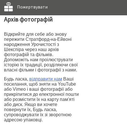
Пожертвувати
Архів фотографій
Відкрийте для себе або знову
пережити Стратфорд-на-Ейвоні
народження Урочистості з
Шекспіра через наш архів
фотографій та фільмів.
Допоможіть нам проілюструвати
історію їх традиції, розділяючи свої
власні фільми і фотографії з нами.
Будь ласка,
відправити нам
Ваші
посилання, щоб зняти на YouTube
або Vimeo і ваші фотографії або
прикріпитися до електронної пошти
або розмістити їх на карту пам'яті
або диск. Якщо ви хочете
повернути їх, Будь ласка,
супроводжувати їх зі зворотною
адресою упаковці.