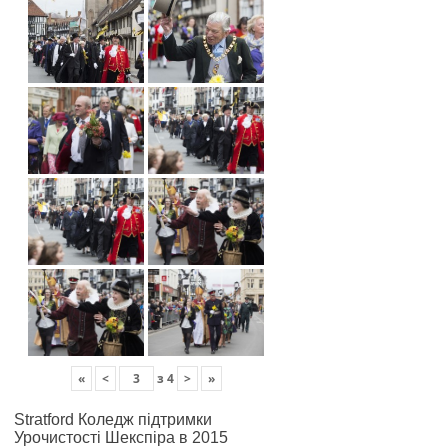
«
<
з
4
>
»
Stratford Коледж підтримки
Урочистості Шекспіра в 2015