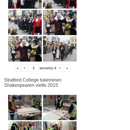
«
<
annettu
4
>
»
Stratford College tukeminen
Shakespearen vietto 2015