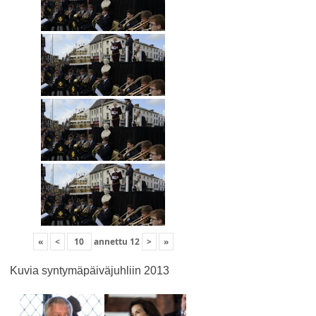
«
<
annettu
12
>
»
Kuvia syntymäpäiväjuhliin 2013