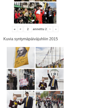
«
<
annettu
2
>
»
Kuvia syntymäpäiväjuhliin 2015