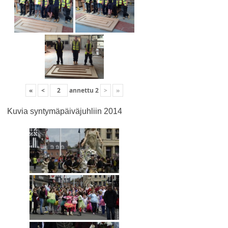
«
<
annettu
2
>
»
Kuvia syntymäpäiväjuhliin 2014