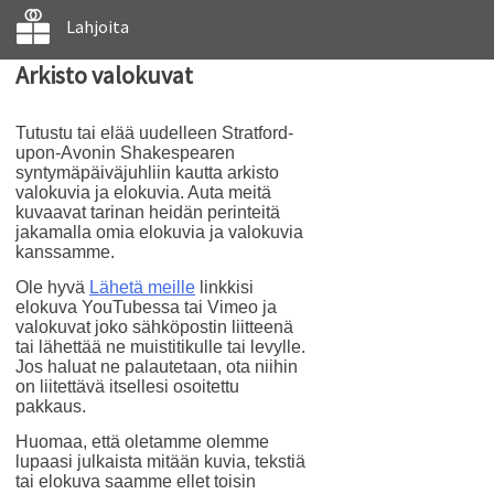
Lahjoita
Arkisto valokuvat
Tutustu tai elää uudelleen Stratford-
upon-Avonin Shakespearen
syntymäpäiväjuhliin kautta arkisto
valokuvia ja elokuvia. Auta meitä
kuvaavat tarinan heidän perinteitä
jakamalla omia elokuvia ja valokuvia
kanssamme.
Ole hyvä
Lähetä meille
linkkisi
elokuva YouTubessa tai Vimeo ja
valokuvat joko sähköpostin liitteenä
tai lähettää ne muistitikulle tai levylle.
Jos haluat ne palautetaan, ota niihin
on liitettävä itsellesi osoitettu
pakkaus.
Huomaa, että oletamme olemme
lupaasi julkaista mitään kuvia, tekstiä
tai elokuva saamme ellet toisin