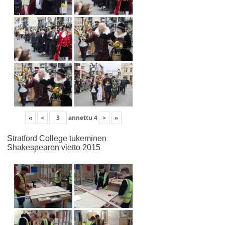
«
<
annettu
4
>
»
Stratford College tukeminen
Shakespearen vietto 2015