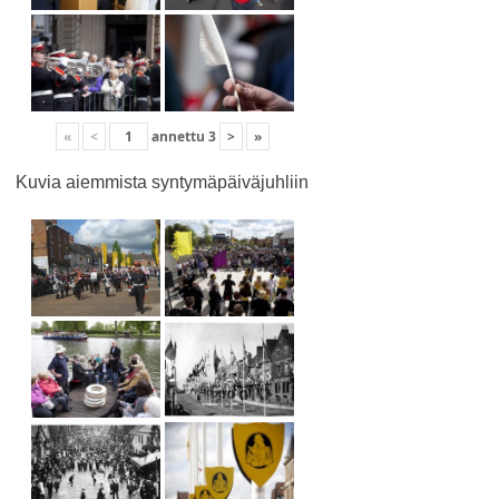
«
<
annettu
3
>
»
Kuvia aiemmista syntymäpäiväjuhliin