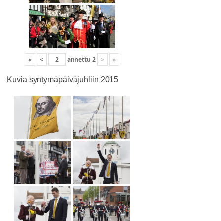
«
<
annettu
2
>
»
Kuvia syntymäpäiväjuhliin 2015