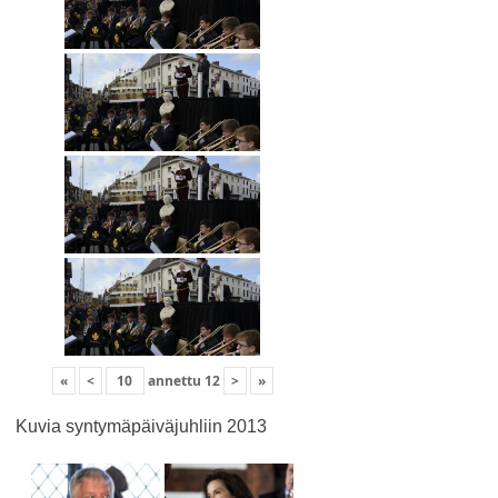
«
<
annettu
12
>
»
Kuvia syntymäpäiväjuhliin 2013