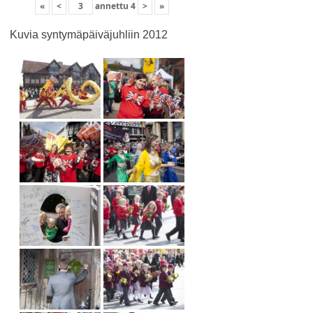
«
<
annettu
4
>
»
Kuvia syntymäpäiväjuhliin 2012