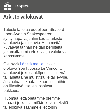
Lahjoita
Arkisto valokuvat
Tutustu tai elää uudelleen Stratford-
upon-Avonin Shakespearen
syntymäpäiväjuhliin kautta arkisto
valokuvia ja elokuvia. Auta meitä
kuvaavat tarinan heidän perinteitä
jakamalla omia elokuvia ja valokuvia
kanssamme.
Ole hyvä
Lähetä meille
linkkisi
elokuva YouTubessa tai Vimeo ja
valokuvat joko sähköpostin liitteenä
tai lähettää ne muistitikulle tai levylle.
Jos haluat ne palautetaan, ota niihin
on liitettävä itsellesi osoitettu
pakkaus.
Huomaa, että oletamme olemme
lupaasi julkaista mitään kuvia, tekstiä
tai elokuva saamme ellet toisin