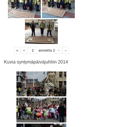
«
<
annettu
2
>
»
Kuvia syntymäpäiväjuhliin 2014