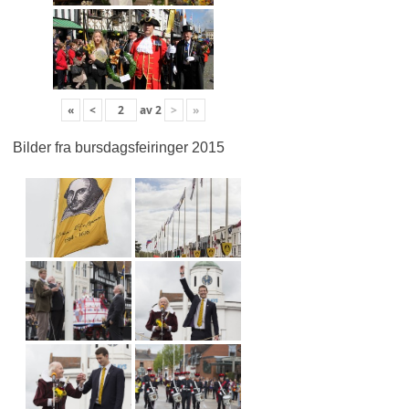
«
<
av
2
>
»
Bilder fra bursdagsfeiringer 2015