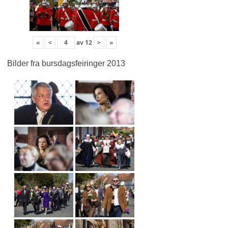
«
<
av
12
>
»
Bilder fra bursdagsfeiringer 2013