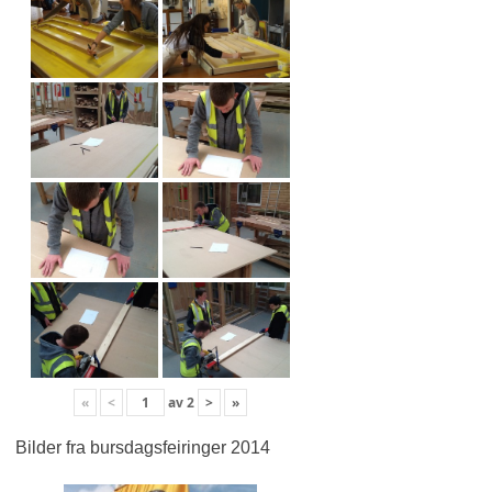
«
<
av
2
>
»
Bilder fra bursdagsfeiringer 2014