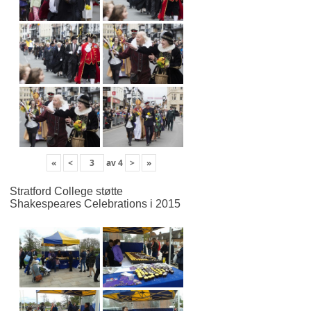
«
<
av
4
>
»
Stratford College støtte
Shakespeares Celebrations i 2015