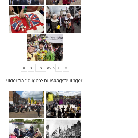
«
<
av
3
>
»
Bilder fra tidligere bursdagsfeiringer