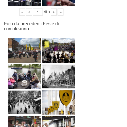
«
<
di
3
>
»
Foto da precedenti Feste di
compleanno