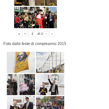
«
<
di
2
>
»
Foto dalle feste di compleanno 2015