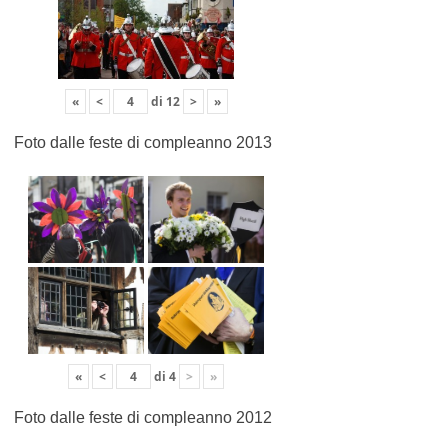
«
<
di
12
>
»
Foto dalle feste di compleanno 2013
«
<
di
4
>
»
Foto dalle feste di compleanno 2012