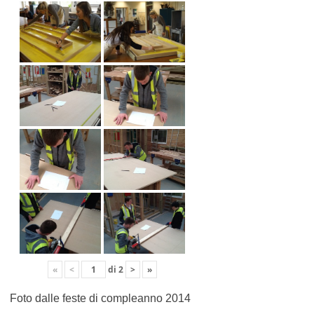
«
<
di
2
>
»
Foto dalle feste di compleanno 2014