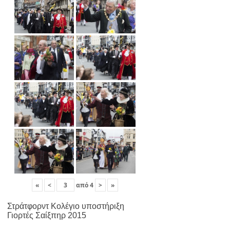
«
<
από
4
>
»
Στράτφορντ Κολέγιο υποστήριξη
Γιορτές Σαίξπηρ 2015