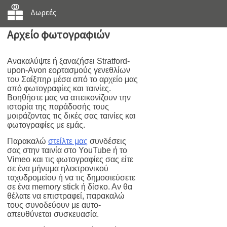
Δωρεές
Αρχείο φωτογραφιών
Ανακαλύψτε ή ξαναζήσει Stratford-
upon-Avon εορτασμούς γενεθλίων
του Σαίξπηρ μέσα από το αρχείο μας
από φωτογραφίες και ταινίες.
Βοηθήστε μας να απεικονίζουν την
ιστορία της παράδοσής τους
μοιράζοντας τις δικές σας ταινίες και
φωτογραφίες με εμάς.
Παρακαλώ
στείλτε μας
συνδέσεις
σας στην ταινία στο YouTube ή το
Vimeo και τις φωτογραφίες σας είτε
σε ένα μήνυμα ηλεκτρονικού
ταχυδρομείου ή να τις δημοσιεύσετε
σε ένα memory stick ή δίσκο. Αν θα
θέλατε να επιστραφεί, παρακαλώ
τους συνοδεύουν με αυτο-
απευθύνεται συσκευασία.