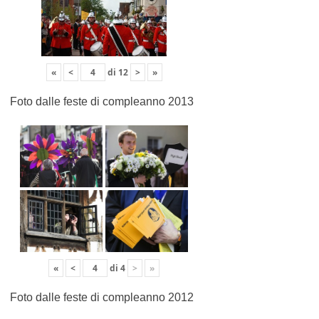
«
<
di
12
>
»
Foto dalle feste di compleanno 2013
«
<
di
4
>
»
Foto dalle feste di compleanno 2012