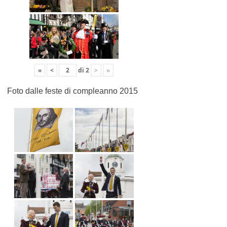
«
<
di
2
>
»
Foto dalle feste di compleanno 2015