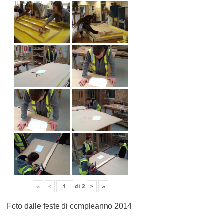
«
<
di
2
>
»
Foto dalle feste di compleanno 2014