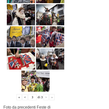
«
<
di
3
>
»
Foto da precedenti Feste di