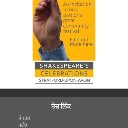
ਤੇਜ਼ ਲਿੰਕ
ਸੰਪਰਕ
ਪਹੁੰਚ