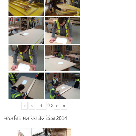
«
<
ਦੇ
2
>
»
ਜਨਮਦਿਨ ਸਮਾਰੋਹ ਤੱਕ ਫੋਟੋਜ਼ 2014