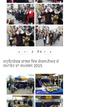
«
<
ਦੇ
4
>
»
ਸਟ੍ਰੈਟਫੋਰਡ ਕਾਲਜ ਵਿਚ ਸ਼ੇਕਸਪੀਅਰ ਦੇ
ਸਮਾਰੋਹ ਦਾ ਸਮਰਥਨ 2015