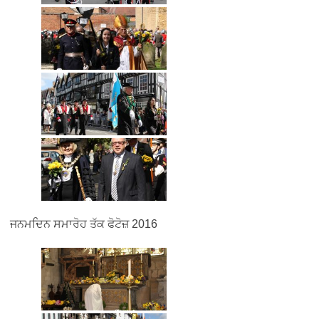
ਜਨਮਦਿਨ ਸਮਾਰੋਹ ਤੱਕ ਫੋਟੋਜ਼ 2016