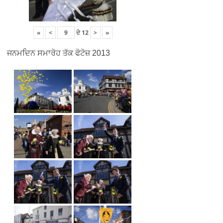
«
<
ਦੇ
12
>
»
ਜਨਮਦਿਨ ਸਮਾਰੋਹ ਤੱਕ ਫੋਟੋਜ਼ 2013