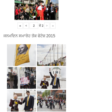
«
<
ਦੇ
2
>
»
ਜਨਮਦਿਨ ਸਮਾਰੋਹ ਤੱਕ ਫੋਟੋਜ਼ 2015