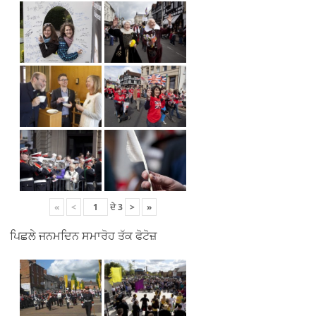
«
<
ਦੇ
3
>
»
ਪਿਛਲੇ ਜਨਮਦਿਨ ਸਮਾਰੋਹ ਤੱਕ ਫੋਟੋਜ਼