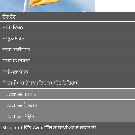
ਚੋਣ ਹੋਰ
ਸਾਡਾ ਵਿਜ਼ਨ
ਸਾਨੂੰ ਕੌਣ ਹਨ
ਸਾਡਾ ਭਾਈਵਾਲ਼
ਸਾਡਾ ਸਮਰਥਕਾ
ਸਾਡੇ ਪ੍ਰਾਯੋਜਕ
ਸ਼ੇਕਸਪੀਅਰ ਦੇ ਜਨਮਦਿਨ ਸਮਾਰੋਹ ਇਤਿਹਾਸ
Archive ਤਸਵੀਰ
Archive ਫਿਲਮਸ
Archive ਨਿਊਜ਼
Stratford-ਉੱਤੇ-Avon ਵਿੱਚ ਸ਼ੇਕਸਪੀਅਰ ਦੇ ਜੀਵਨ ਦੀ