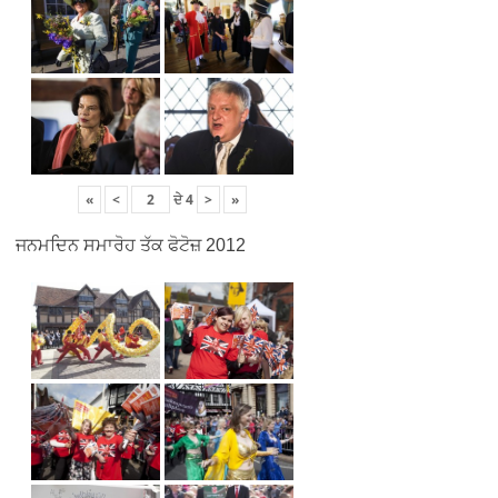
«
<
ਦੇ
4
>
»
ਜਨਮਦਿਨ ਸਮਾਰੋਹ ਤੱਕ ਫੋਟੋਜ਼ 2012