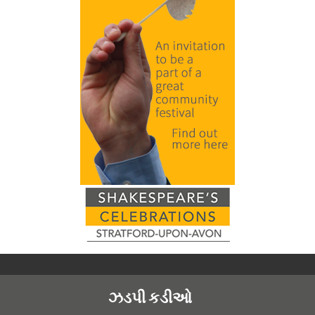
ઝડપી કડીઓ