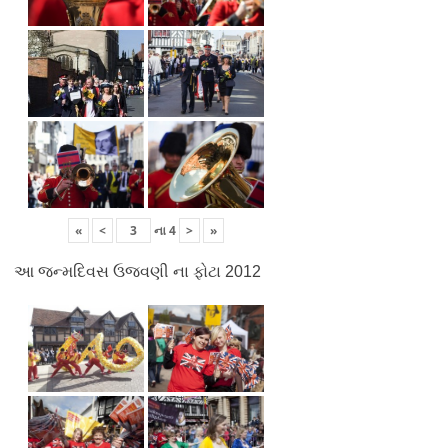
«
<
ના
4
>
»
આ જન્મદિવસ ઉજવણી ના ફોટા 2012