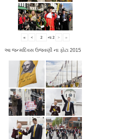
«
<
ના
2
>
»
આ જન્મદિવસ ઉજવણી ના ફોટા 2015