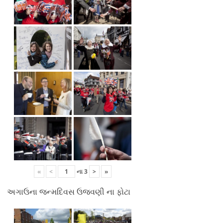
«
<
ના
3
>
»
અગાઉના જન્મદિવસ ઉજવણી ના ફોટા