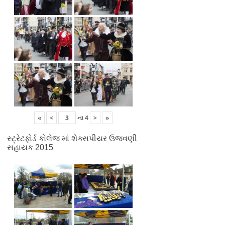
«
<
ના
4
>
»
સ્ટ્રેટફોર્ડ કોલેજ માં શેક્સપીયર ઉજવણી
સહાયક 2015