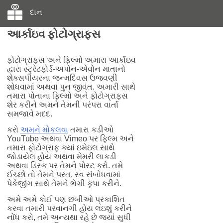
દાન
આર્કાઇવ ફોટોગ્રાફ્સ
ફોટોગ્રાફ્સ અને ફિલ્મો અમારા આર્કાઇવ
દ્વારા સ્ટ્રેટફોર્ડ-અપોન-એવોન માતાનો
શેક્સપીયરના જન્મદિવસ ઉજવણી
શોધવામાં અથવા પુન જીવંત. અમારી સાથે
તમારા પોતાના ફિલ્મો અને ફોટોગ્રાફ્સ
શેર કરીને અમને તેમની પરંપરા વાર્તા
સમજાવે મદદ.
કરો
અમને મોકલવા
તમારા કડીઓ
YouTube અથવા Vimeo પર ફિલ્મ અને
તમારા ફોટોગ્રાફ ક્યાં ઇમેઇલ સાથે
જોડાયેલ હોય અથવા મેમરી લાકડી
અથવા ડિસ્ક પર તેમને પોસ્ટ કરો. તમે
ઈચ્છો તો તેમને પરત, સ્વ સંબોધવામાં
પેકેજીંગ સાથે તેમને ભેગી કૃપા કરીને.
અમે અમે કોઈ પણ છબીઓ પ્રકાશિત
કરવા તમારી પરવાનગી હોય લઇશું કરીને
નોંધ કરો, તમે અન્યથા રહે છે જ્યાં સુધી