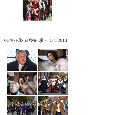
આ જન્મદિવસ ઉજવણી ના ફોટા 2013