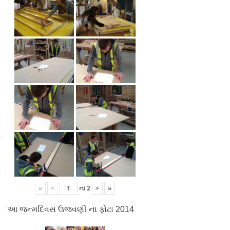
«
<
ના
2
>
»
આ જન્મદિવસ ઉજવણી ના ફોટા 2014