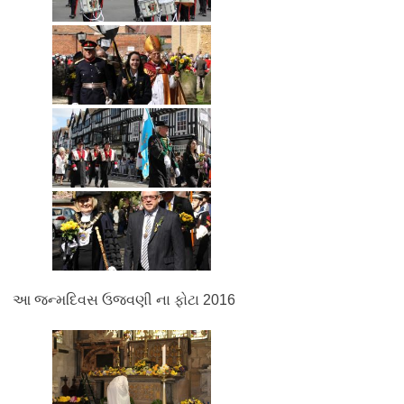
આ જન્મદિવસ ઉજવણી ના ફોટા 2016