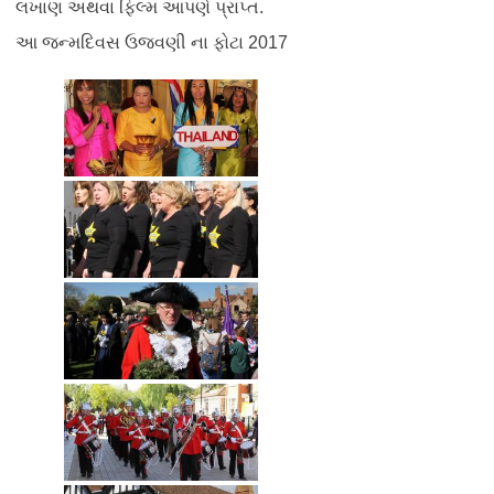
લખાણ અથવા ફિલ્મ આપણે પ્રાપ્ત.
આ જન્મદિવસ ઉજવણી ના ફોટા 2017