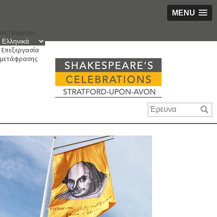
MENU
Μετάβαση
Μετάφραση
στο
περιεχόμενο
Επεξεργασία
μετάφρασης