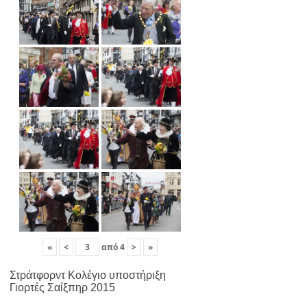
«
<
από
4
>
»
Στράτφορντ Κολέγιο υποστήριξη
Γιορτές Σαίξπηρ 2015