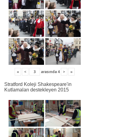
«
<
arasında
4
>
»
Stratford Koleji Shakespeare'in
Kutlamaları destekleyen 2015