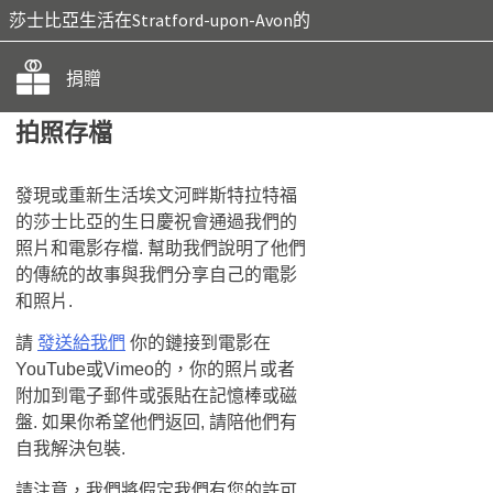
莎士比亞生活在Stratford-upon-Avon的
捐贈
拍照存檔
發現或重新生活埃文河畔斯特拉特福
的莎士比亞的生日慶祝會通過我們的
照片和電影存檔. 幫助我們說明了他們
的傳統的故事與​​我們分享自己的電影
和照片.
請
發送給我們
你的鏈接到電影在
YouTube或Vimeo的，你的照片或者
附加到電子郵件或張貼在記憶棒或磁
盤. 如果你希望他們返回, 請陪他們有
自我解決包裝.
請注意，我們將假定我們有您的許可