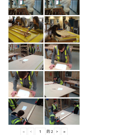
«
<
的
2
>
»