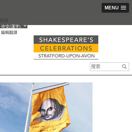
MENU
跳
翻譯
轉
編輯翻譯
到
內
容