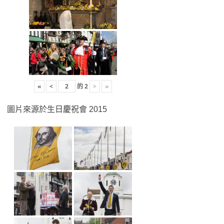
«
<
的
2
>
»
圖片來源於生日慶祝會 2015