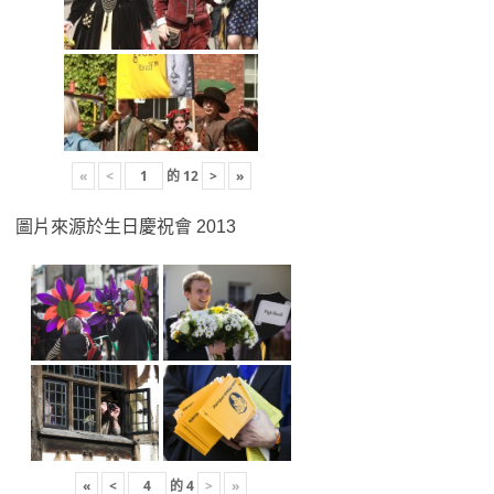
«
<
的
12
>
»
圖片來源於生日慶祝會 2013
«
<
的
4
>
»