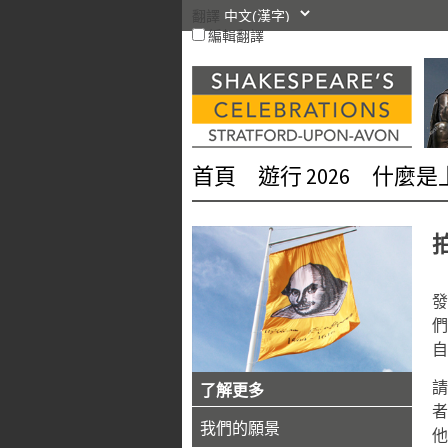
跳
翻譯
編輯翻譯
轉
到
內
容
首頁
遊行 2026
什麼是
發
們
自
了解更多
者
我們的願景
他