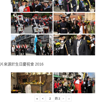
片來源於生日慶祝會 2016
«
<
的
2
>
»