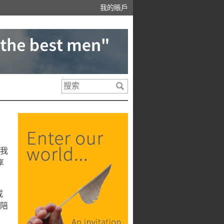
我的賬戶
我
享
或
請陪