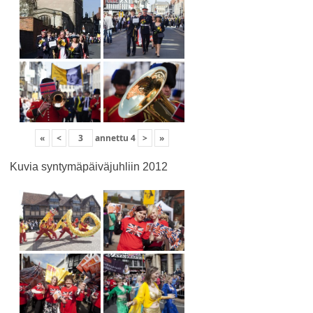
«
<
annettu
4
>
»
Kuvia syntymäpäiväjuhliin 2012