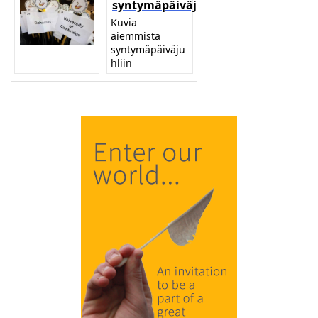
syntymäpäiväjuhliin
Kuvia
aiemmista
syntymäpäiväju
hliin