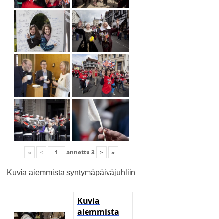
«
<
annettu
3
>
»
Kuvia aiemmista syntymäpäiväjuhliin
Kuvia
aiemmista