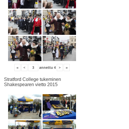
«
<
annettu
4
>
»
Stratford College tukeminen
Shakespearen vietto 2015