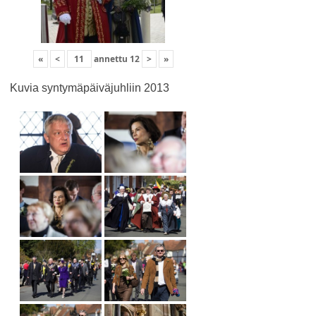
«
<
annettu
12
>
»
Kuvia syntymäpäiväjuhliin 2013