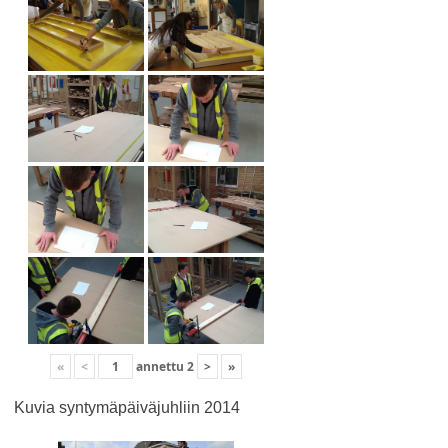
«
<
annettu
2
>
»
Kuvia syntymäpäiväjuhliin 2014