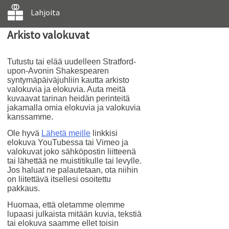
Lahjoita
Arkisto valokuvat
Tutustu tai elää uudelleen Stratford-
upon-Avonin Shakespearen
syntymäpäiväjuhliin kautta arkisto
valokuvia ja elokuvia. Auta meitä
kuvaavat tarinan heidän perinteitä
jakamalla omia elokuvia ja valokuvia
kanssamme.
Ole hyvä
Lähetä meille
linkkisi
elokuva YouTubessa tai Vimeo ja
valokuvat joko sähköpostin liitteenä
tai lähettää ne muistitikulle tai levylle.
Jos haluat ne palautetaan, ota niihin
on liitettävä itsellesi osoitettu
pakkaus.
Huomaa, että oletamme olemme
lupaasi julkaista mitään kuvia, tekstiä
tai elokuva saamme ellet toisin