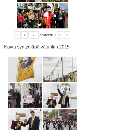
«
<
annettu
2
>
»
Kuvia syntymäpäiväjuhliin 2015