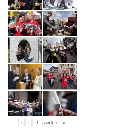
«
<
van
3
>
»