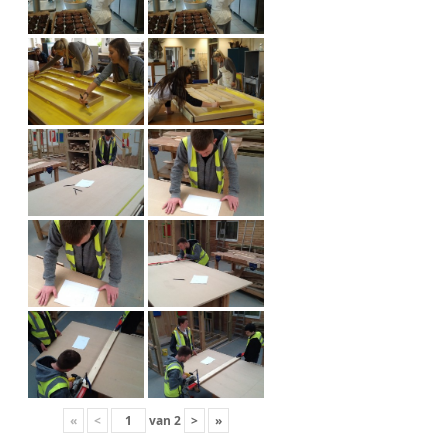
«
<
van
2
>
»