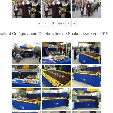
«
<
de
4
>
»
ratford Colégio apoio Celebrações de Shakespeare em 2015