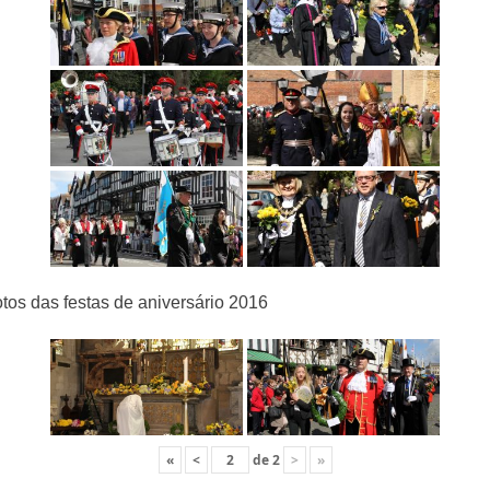
tos das festas de aniversário 2016
«
<
de
2
>
»