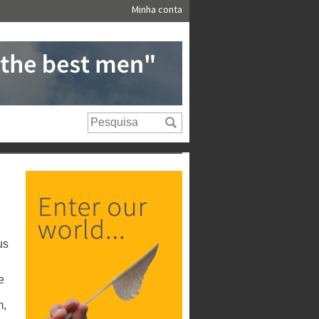
Minha conta
us
e
m,