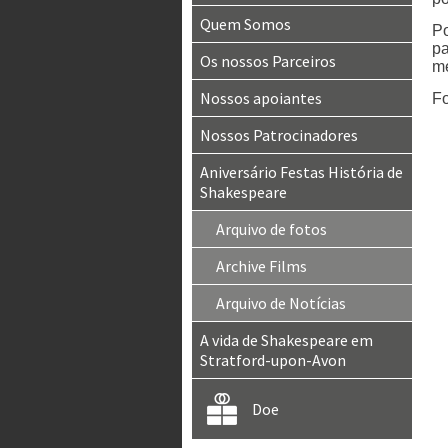
Quem Somos
Po
pa
Os nossos Parceiros
me
Nossos apoiantes
Fo
Nossos Patrocinadores
Aniversário Festas História de
Shakespeare
Arquivo de fotos
Archive Films
Arquivo de Notícias
A vida de Shakespeare em
Stratford-upon-Avon
Doe