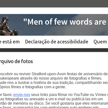
e está em
Declaração de acessibilidade
Quem
rquivo de fotos
scobrir ou reviver Stratford-upon-Avon festas de aniversário de
akespeare através do nosso arquivo de fotografias e filmes.
ude-nos a ilustrar a história de sua tradição, compartilhando se
óprios filmes e fotografias com a gente.
r favor,
envie-nos
seus links para filmar no YouTube ou Vimeo 
as fotografias ou anexado a um e-mail ou publicá-las em um
rtão de memória ou disco. Se você gostaria que eles retornara
r favor, acompanhá-los com embalagem auto-endereçado.