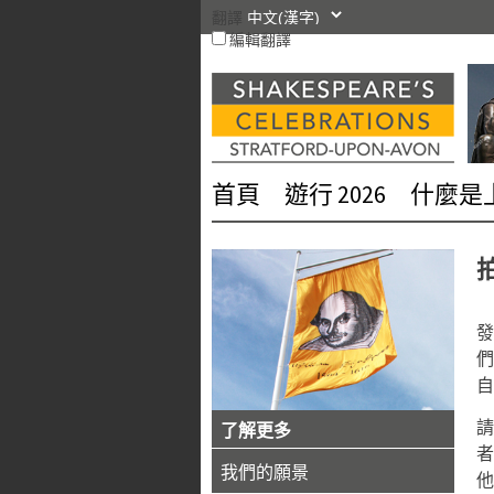
跳
翻譯
編輯翻譯
轉
到
內
容
首頁
遊行 2026
什麼是
發
們
自
了解更多
者
我們的願景
他