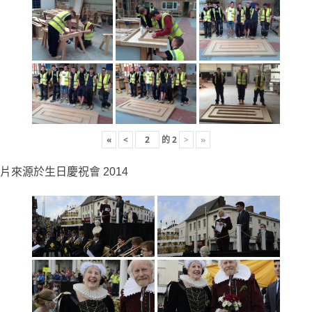
«
<
的
2
>
»
片來源於生日慶祝會 2014