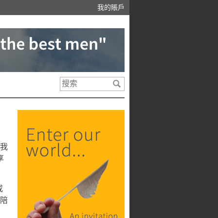
我的賬戶
我
享
或
請陪