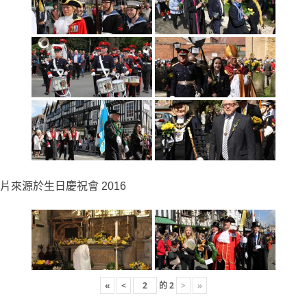
片來源於生日慶祝會 2016
«
<
的
2
>
»