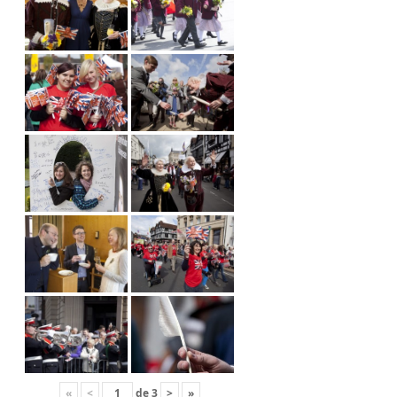
«
<
de
3
>
»