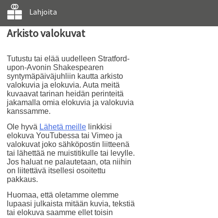
Lahjoita
Arkisto valokuvat
Tutustu tai elää uudelleen Stratford-
upon-Avonin Shakespearen
syntymäpäiväjuhliin kautta arkisto
valokuvia ja elokuvia. Auta meitä
kuvaavat tarinan heidän perinteitä
jakamalla omia elokuvia ja valokuvia
kanssamme.
Ole hyvä
Lähetä meille
linkkisi
elokuva YouTubessa tai Vimeo ja
valokuvat joko sähköpostin liitteenä
tai lähettää ne muistitikulle tai levylle.
Jos haluat ne palautetaan, ota niihin
on liitettävä itsellesi osoitettu
pakkaus.
Huomaa, että oletamme olemme
lupaasi julkaista mitään kuvia, tekstiä
tai elokuva saamme ellet toisin