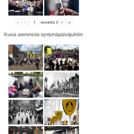
«
<
annettu
3
>
»
Kuvia aiemmista syntymäpäiväjuhliin