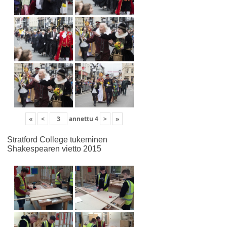
«
<
annettu
4
>
»
Stratford College tukeminen
Shakespearen vietto 2015