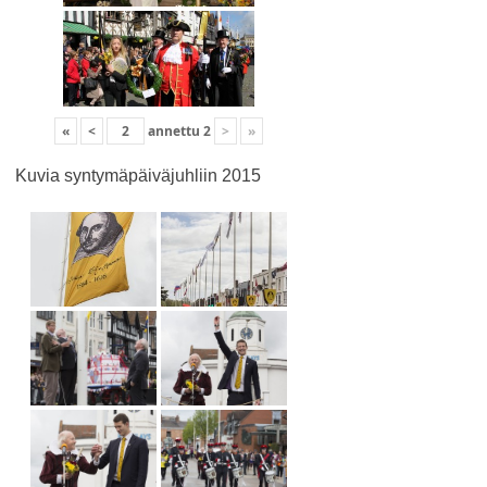
«
<
annettu
2
>
»
Kuvia syntymäpäiväjuhliin 2015