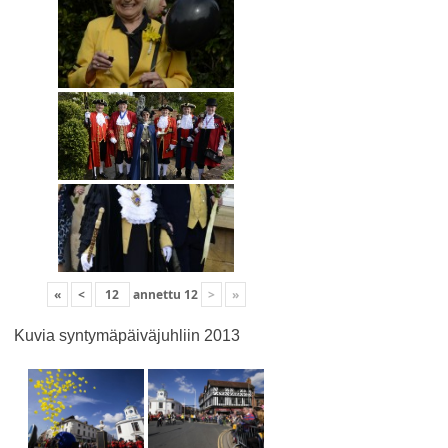
«
<
annettu
12
>
»
Kuvia syntymäpäiväjuhliin 2013