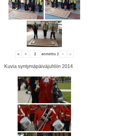
«
<
annettu
2
>
»
Kuvia syntymäpäiväjuhliin 2014