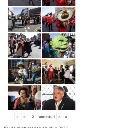
«
<
annettu
4
>
»