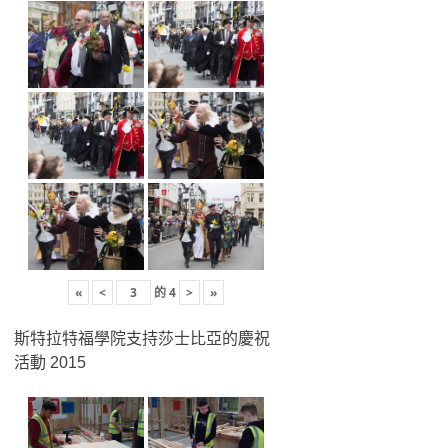
«
<
的
4
>
»
斯特拉特福學院支持莎士比亞的慶祝
活動 2015