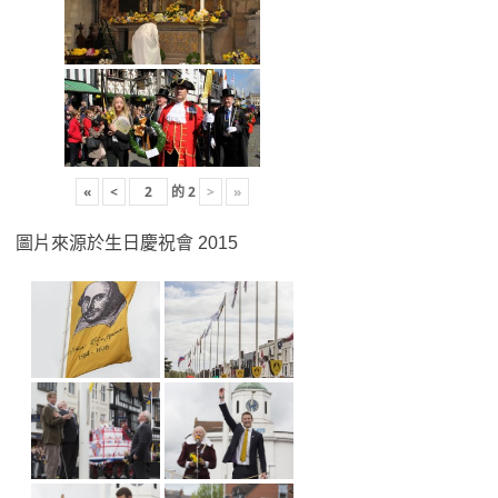
«
<
的
2
>
»
圖片來源於生日慶祝會 2015