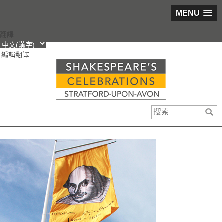
MENU
跳
翻譯
轉
編輯翻譯
到
內
容