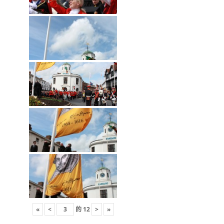
«
<
的
12
>
»