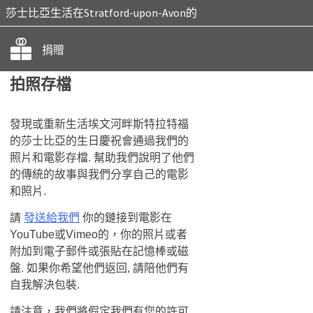
莎士比亞生活在Stratford-upon-Avon的
捐贈
拍照存檔
發現或重新生活埃文河畔斯特拉特福
的莎士比亞的生日慶祝會通過我們的
照片和電影存檔. 幫助我們說明了他們
的傳統的故事與​​我們分享自己的電影
和照片.
請
發送給我們
你的鏈接到電影在
YouTube或Vimeo的，你的照片或者
附加到電子郵件或張貼在記憶棒或磁
盤. 如果你希望他們返回, 請陪他們有
自我解決包裝.
請注意，我們將假定我們有您的許可