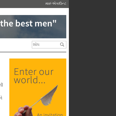
મારું એકાઉન્ટ
ની
ને
ં