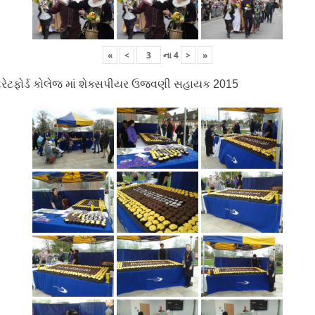
«
<
ના
4
>
»
ટ્રેટફોર્ડ કોલેજ માં શેક્સપીયર ઉજવણી સહાયક 2015