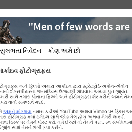
સુલભતા નિવેદન
કોણ અમે છો
ર્કાઇવ ફોટોગ્રાફ્સ
ટોગ્રાફ્સ અને ફિલ્મો અમારા આર્કાઇવ દ્વારા સ્ટ્રેટફોર્ડ-અપોન-એવોન
તાનો શેક્સપીયરના જન્મદિવસ ઉજવણી શોધવામાં અથવા પુન જીવંત.
ારી સાથે તમારા પોતાના ફિલ્મો અને ફોટોગ્રાફ્સ શેર કરીને અમને તેમ
ંપરા વાર્તા સમજાવે મદદ.
રો
અમને મોકલવા
તમારા કડીઓ YouTube અથવા Vimeo પર ફિલ્મ અ
ારા ફોટોગ્રાફ ક્યાં ઇમેઇલ સાથે જોડાયેલ હોય અથવા મેમરી લાકડી
વા ડિસ્ક પર તેમને પોસ્ટ કરો. તમે ઈચ્છો તો તેમને પરત, સ્વ સંબોધવામા
કેજીંગ સાથે તેમને ભેગી કૃપા કરીને.