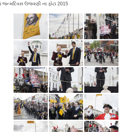
 જન્મદિવસ ઉજવણી ના ફોટા 2015