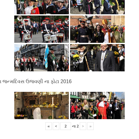
 જન્મદિવસ ઉજવણી ના ફોટા 2016
«
<
ના
2
>
»