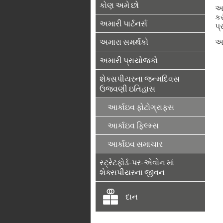
કોણ અમે છો
અમ
કર
અમારી પાર્ટનર્સ
પ્
અમારા સમર્થકો
આ
અમારી પ્રાયોજકો
શેક્સપીયરના જન્મદિવસ
ઉજવણી ઇતિહાસ
આર્કાઇવ ફોટોગ્રાફ્સ
આર્કાઇવ ફિલ્મ્સ
આર્કાઇવ સમાચાર
સ્ટ્રેટફોર્ડ-પર-એવોન માં
શેક્સપીયરના જીવન
દાન