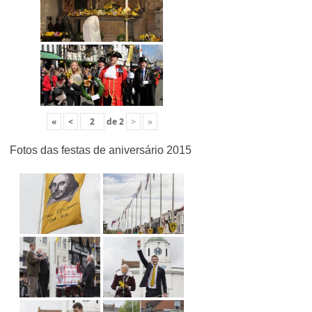
«
<
de
2
>
»
Fotos das festas de aniversário 2015