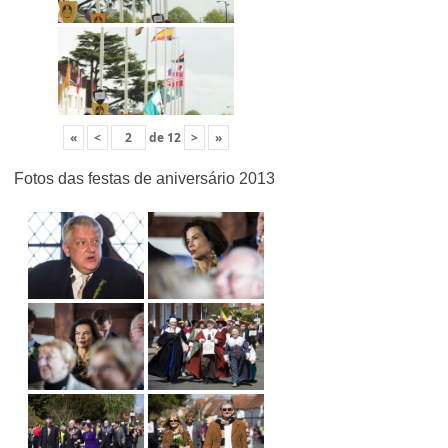
«
<
de
12
>
»
Fotos das festas de aniversário 2013