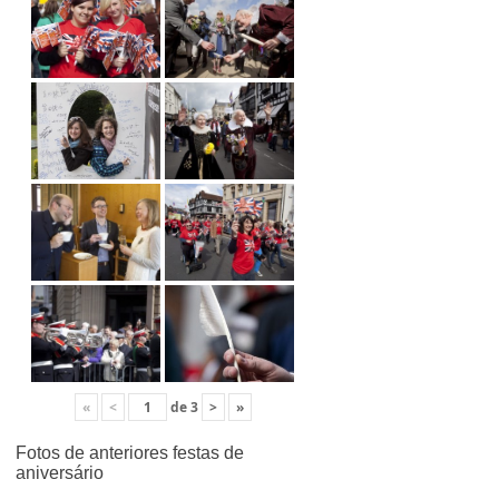
«
<
de
3
>
»
Fotos de anteriores festas de
aniversário