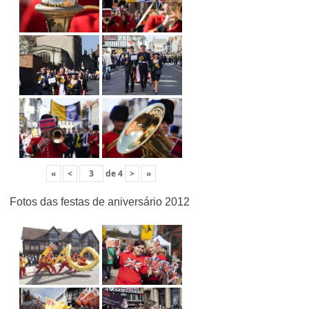
«
<
de
4
>
»
Fotos das festas de aniversário 2012