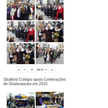
«
<
de
4
>
»
Stratford Colégio apoio Celebrações
de Shakespeare em 2015