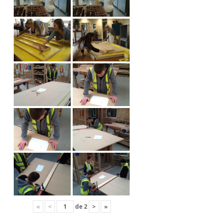
«
<
de
2
>
»