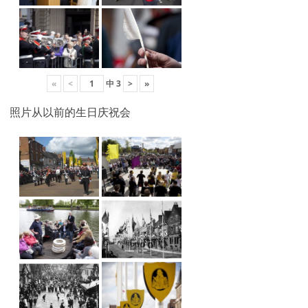
«
<
中
3
>
»
照片从以前的生日庆祝会