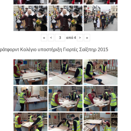
«
<
από
4
>
»
ράτφορντ Κολέγιο υποστήριξη Γιορτές Σαίξπηρ 2015