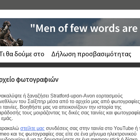
Τι θα δούμε στο
Δήλωση προσβασιμότητας
ρχείο φωτογραφιών
ακαλύψτε ή ξαναζήσει Stratford-upon-Avon εορτασμούς
νεθλίων του Σαίξπηρ μέσα από το αρχείο μας από φωτογραφίες
ι ταινίες. Βοηθήστε μας να απεικονίζουν την ιστορία της
ράδοσής τους μοιράζοντας τις δικές σας ταινίες και φωτογραφί
 εμάς.
αρακαλώ
στείλτε μας
συνδέσεις σας στην ταινία στο YouTube ή 
meo και τις φωτογραφίες σας είτε σε ένα μήνυμα ηλεκτρονικού
χυδρομείου ή να τις δημοσιεύσετε σε ένα memory stick ή δίσκο.