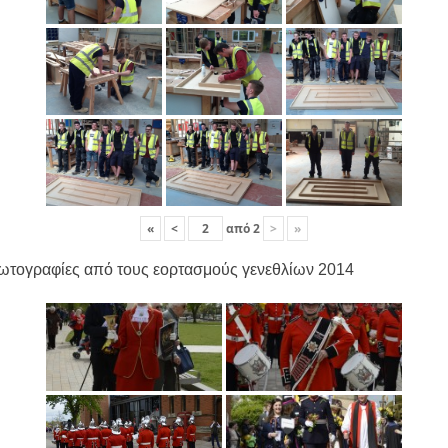
«
<
από
2
>
»
ωτογραφίες από τους εορτασμούς γενεθλίων 2014