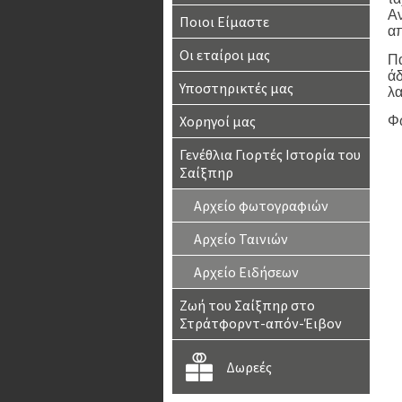
Αν
Ποιοι Είμαστε
απ
Οι εταίροι μας
Πα
άδ
Υποστηρικτές μας
λα
Χορηγοί μας
Φ
Γενέθλια Γιορτές Ιστορία του
Σαίξπηρ
Αρχείο φωτογραφιών
Αρχείο Ταινιών
Αρχείο Ειδήσεων
Ζωή του Σαίξπηρ στο
Στράτφορντ-απόν-Έιβον
Δωρεές