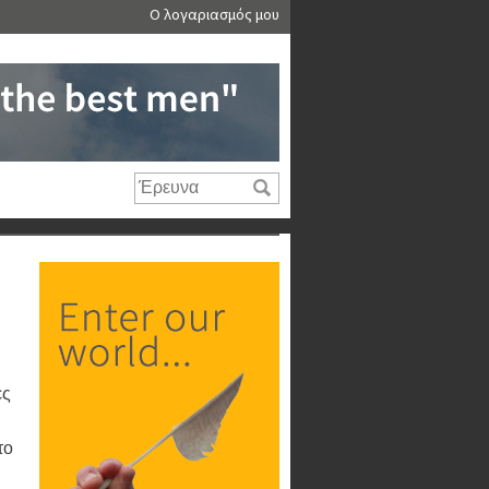
Ο λογαριασμός μου
ες
το