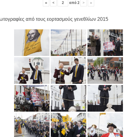
«
<
από
2
>
»
ωτογραφίες από τους εορτασμούς γενεθλίων 2015