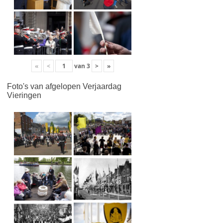
«
<
van
3
>
»
Foto's van afgelopen Verjaardag
Vieringen