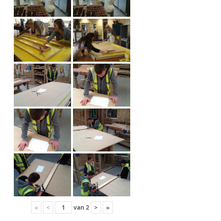
«
<
van
2
>
»