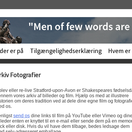
der er på
Tilgængelighedserklæring
Hvem er
rkiv Fotografier
lev eller re-live Stratford-upon-Avon er Shakespeares fødsels
nnem vores arkiv af billeder og film. Hjælp os med at illustrere
storien om deres tradition ved at dele dine egne film og fotografi
d os.
nligst
send os
dine links til film på YouTube eller Vimeo og din
lleder enten er knyttet til en e-mail eller sende dem på en memo
ick eller disk. Hvis du vil have dem tilbage, bedes ledsage dem
d selv-adresseret emballage.