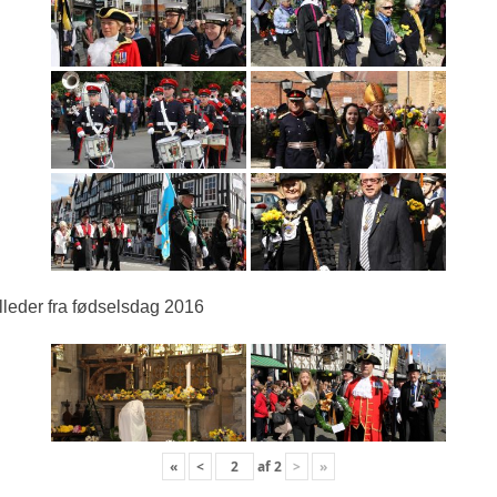
lleder fra fødselsdag 2016
«
<
af
2
>
»