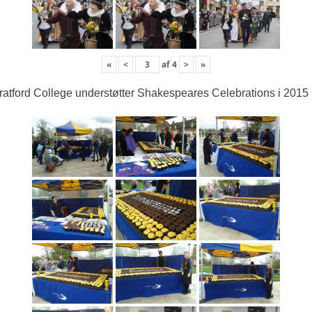
«
<
af
4
>
»
ratford College understøtter Shakespeares Celebrations i 2015