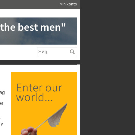
Min konto
dag
er
e
ry