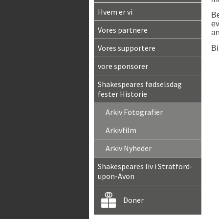
Hvem er vi
Be
ev
Vores partnere
an
Vores supportere
Bi
vore sponsorer
Shakespeares fødselsdag
fester Historie
Arkiv Fotografier
Arkivfilm
Arkiv Nyheder
Shakespeares liv i Stratford-
upon-Avon
Doner