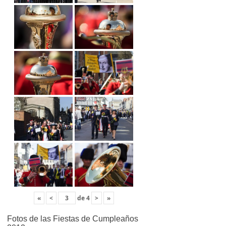
«
<
de
4
>
»
Fotos de las Fiestas de Cumpleaños