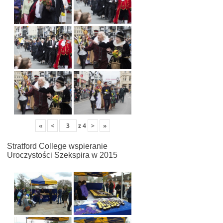
«
<
z
4
>
»
Stratford College wspieranie
Uroczystości Szekspira w 2015