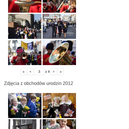
«
<
z
4
>
»
Zdjęcia z obchodów urodzin 2012