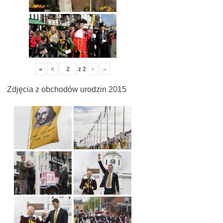
«
<
z
2
>
»
Zdjęcia z obchodów urodzin 2015