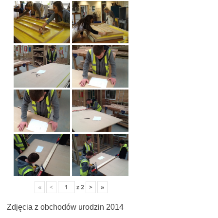
«
<
z
2
>
»
Zdjęcia z obchodów urodzin 2014