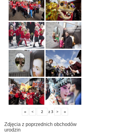
«
<
z
3
>
»
Zdjęcia z poprzednich obchodów
urodzin