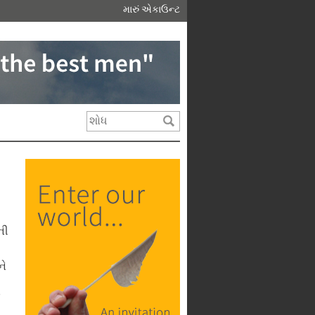
મારું એકાઉન્ટ
ની
ને
ં