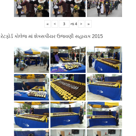
«
<
ના
4
>
»
ટ્રેટફોર્ડ કોલેજ માં શેક્સપીયર ઉજવણી સહાયક 2015