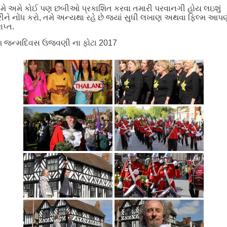
ે અમે કોઈ પણ છબીઓ પ્રકાશિત કરવા તમારી પરવાનગી હોય લઇશું
ીને નોંધ કરો, તમે અન્યથા રહે છે જ્યાં સુધી લખાણ અથવા ફિલ્મ આપણ
રાપ્ત.
 જન્મદિવસ ઉજવણી ના ફોટા 2017