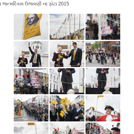
 જન્મદિવસ ઉજવણી ના ફોટા 2015