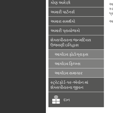
કોણ અમે છો
અમ
કર
અમારી પાર્ટનર્સ
પ્
અમારા સમર્થકો
આ
અમારી પ્રાયોજકો
શેક્સપીયરના જન્મદિવસ
ઉજવણી ઇતિહાસ
આર્કાઇવ ફોટોગ્રાફ્સ
આર્કાઇવ ફિલ્મ્સ
આર્કાઇવ સમાચાર
સ્ટ્રેટફોર્ડ-પર-એવોન માં
શેક્સપીયરના જીવન
દાન