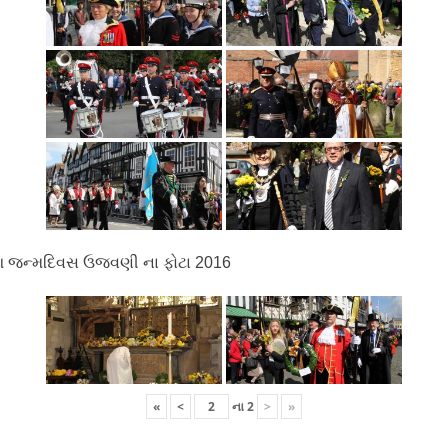
 જન્મદિવસ ઉજવણી ના ફોટા 2016
«
<
ના
2
>
»